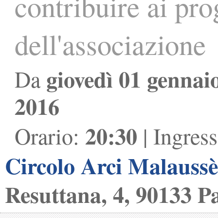
contribuire ai prog
dell'associazione
giovedì 01 gennai
Da
2016
20:30
Orario:
| Ingres
Circolo Arci Malauss
Resuttana, 4, 90133 P