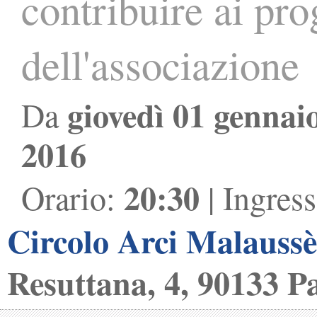
contribuire ai prog
dell'associazione
giovedì 01 gennai
Da
2016
20:30
Orario:
| Ingres
Circolo Arci Malauss
Resuttana, 4, 90133 P