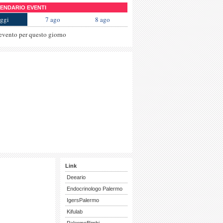
NDARIO EVENTI
ggi
7 ago
8 ago
evento per questo giorno
Link
Deeario
Endocrinologo Palermo
IgersPalermo
Kifulab