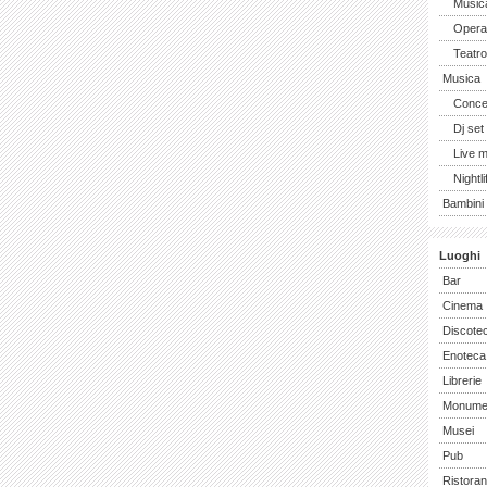
Music
Opera 
Teatro
Musica
Concer
Dj set
Live 
Nightli
Bambini 
Luoghi
Bar
Cinema
Discote
Enoteca
Librerie
Monume
Musei
Pub
Ristoran