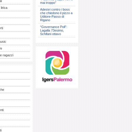
al
mai troppo”
lirica
Adesivi contro i boss
che chiedono il pizzo a
Uditore-Passo di
Rigano
“Governance Poll”:
ti
Lagalla 73esimo,
Schifani ottavo
music
fe
e ragazzi
che
nti
ti