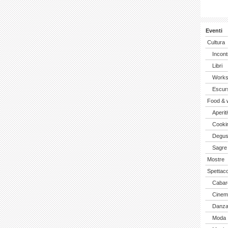
Eventi
Cultura
Incont
Libri
Work
Escurs
Food & 
Aperiti
Cooki
Degus
Sagre
Mostre
Spettaco
Cabar
Cinem
Danz
Moda