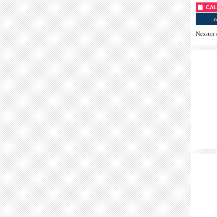
CALE
o
Nessun 