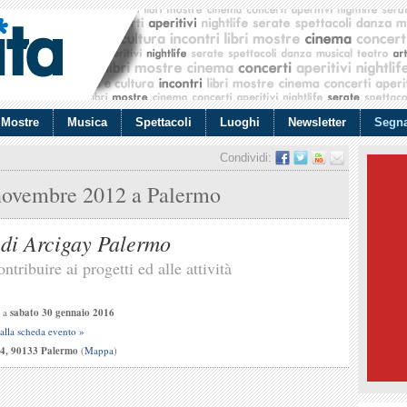
Mostre
Musica
Spettacoli
Luoghi
Newsletter
Segna
Condividi:
novembre 2012
a Palermo
 di Arcigay Palermo
ntribuire ai progetti ed alle attività
a
sabato 30 gennaio 2016
 alla scheda evento »
, 4, 90133 Palermo
(
Mappa
)