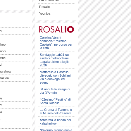
PalermoBimbi
Rosalio
Younipa
ri
Carolina Varchi
annuncia “Palermo
shop
Capitale”, percorso per
la città
ioni
Sondaggio Lab21 sui
wine
sindaci metropolitani,
Lagalla ultimo a luglio
vi
2026
ng show
Mattarella a Castello
Utveggio con Schifani,
tazioni
via a convegni ed
eventi
34 anni fa la strage di
via D’Amelio
li
402esimo “Festino” di
Santa Rosalia
et
La Croma di Falcone è
a
al Museo del Presente
a
Arrestata la banda del
kalashnikov
“Palermo, troppo non è