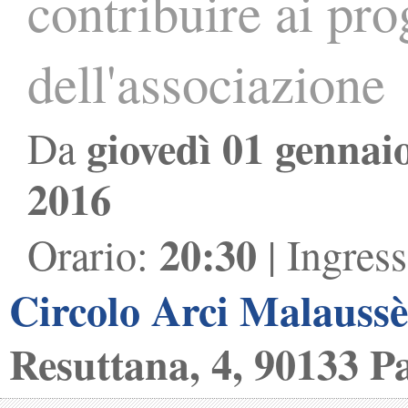
contribuire ai prog
dell'associazione
giovedì 01 gennai
Da
2016
20:30
Orario:
| Ingres
Circolo Arci Malauss
Resuttana, 4, 90133 P