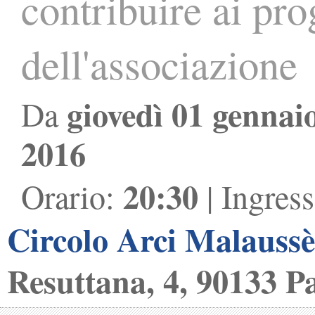
contribuire ai prog
dell'associazione
giovedì 01 gennai
Da
2016
20:30
Orario:
| Ingres
Circolo Arci Malauss
Resuttana, 4, 90133 P