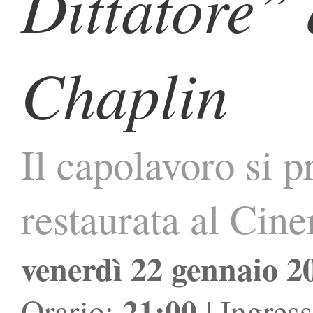
Dittatore” 
Chaplin
Il capolavoro si p
restaurata al Cin
venerdì 22 gennaio 2
21:00
Orario:
| Ingres