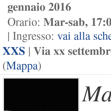
gennaio 2016
Mar-sab, 17:0
Orario:
| Ingresso:
vai alla sch
XXS
Via xx settembr
|
(
Mappa
)
Ma