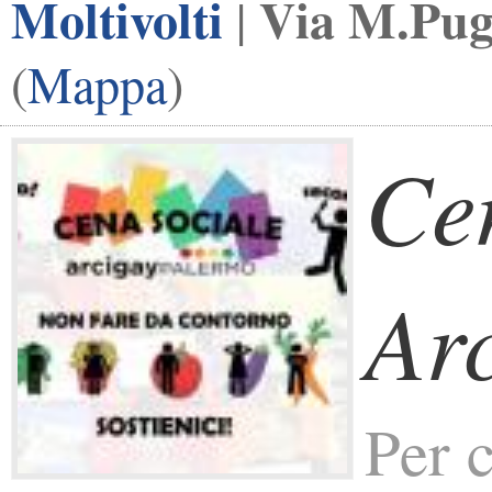
Moltivolti
Via M.Pugl
|
(
Mappa
)
Ce
Ar
Per 