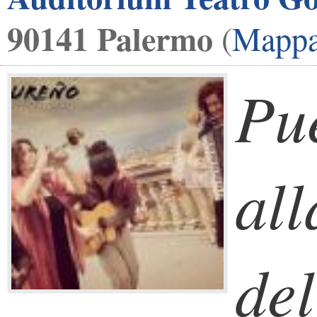
90141 Palermo
(
Mapp
Pu
all
del