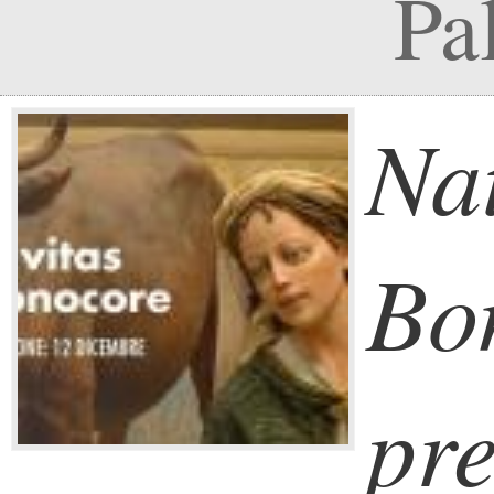
Pa
Nat
Bo
pre