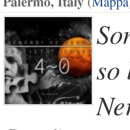
Palermo, Italy
(
Mappa
Som
so 
Ne