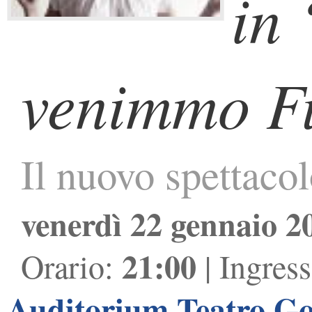
in
venimmo F
Il nuovo spettacol
venerdì 22 gennaio 2
21:00
Orario:
| Ingres
Auditorium Teatro G