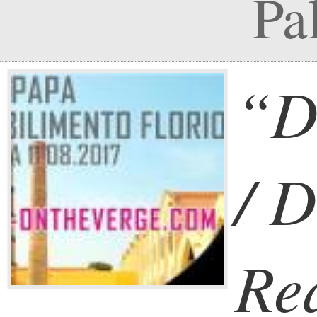
Pa
“D
/ 
Re