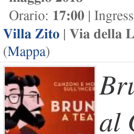
17:00
Orario:
| Ingres
Villa Zito
Via della 
|
(
Mappa
)
Br
al