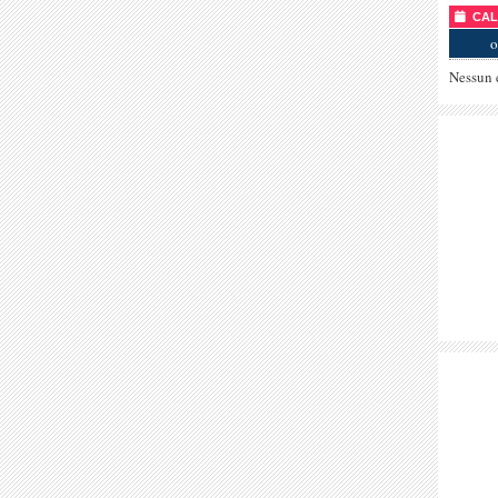
CALE
o
Nessun 