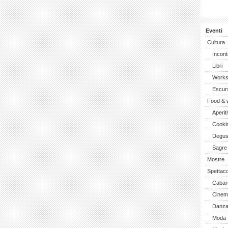
Eventi
Cultura
Incont
Libri
Work
Escurs
Food & 
Aperiti
Cooki
Degus
Sagre
Mostre
Spettaco
Cabar
Cinem
Danz
Moda