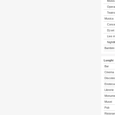
Music
Opera 
Teatro
Musica
Concer
Dj set
Live 
Nightli
Bambini 
Luoghi
Bar
Cinema
Discote
Enoteca
Librerie
Monume
Musei
Pub
Ristoran