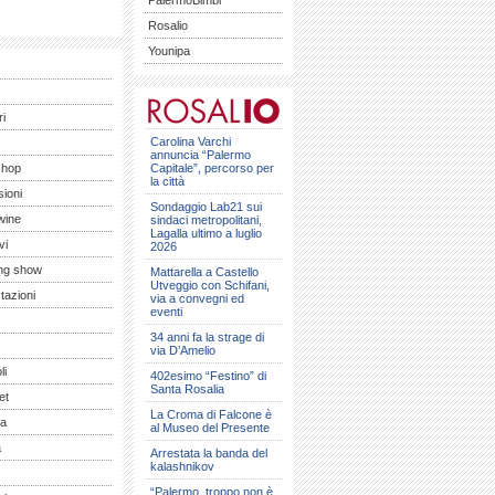
PalermoBimbi
Rosalio
Younipa
ri
Carolina Varchi
annuncia “Palermo
shop
Capitale”, percorso per
la città
ioni
Sondaggio Lab21 sui
wine
sindaci metropolitani,
Lagalla ultimo a luglio
vi
2026
ng show
Mattarella a Castello
Utveggio con Schifani,
tazioni
via a convegni ed
eventi
34 anni fa la strage di
via D’Amelio
li
402esimo “Festino” di
Santa Rosalia
et
La Croma di Falcone è
a
al Museo del Presente
a
Arrestata la banda del
kalashnikov
“Palermo, troppo non è