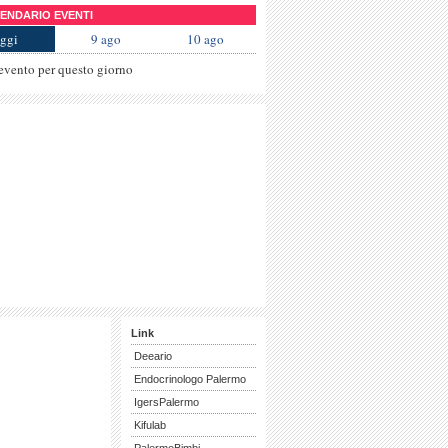
NDARIO EVENTI
ggi
9 ago
10 ago
evento per questo giorno
Link
Deeario
Endocrinologo Palermo
IgersPalermo
Kifulab