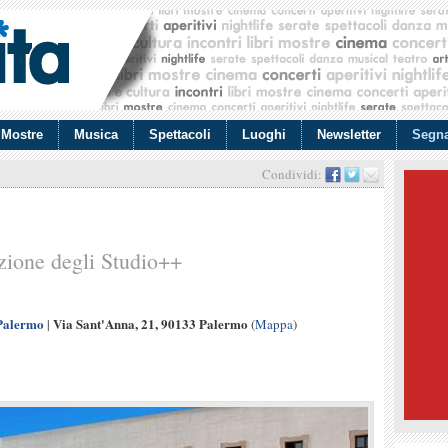
Mostre
Musica
Spettacoli
Luoghi
Newsletter
Segna
Condividi:
azione degli Studio++
 Palermo
Via Sant'Anna, 21, 90133 Palermo
|
(
Mappa
)