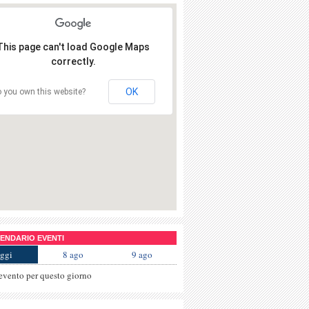
This page can't load Google Maps
correctly.
OK
 you own this website?
NDARIO EVENTI
ggi
8 ago
9 ago
evento per questo giorno