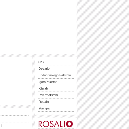
Link
Deeario
Endocrinologo Palermo
IgersPalermo
Kifulab
PalermoBimbi
Rosalio
Younipa
ri