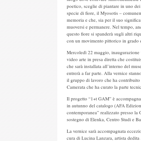
poetico, sceglie di piantare in uno dei
specie di fiore, il Myosotis – comune
memoria e che, sia per il suo signific
muoversi e permanere. Nel tempo, anche
questo fiore si spanderà sugli altri r
con un movimento pittorico in grado 
Mercoledì 22 maggio, inaugurazione uff
video arte in presa diretta che costit
che sarà installata all’interno del mu
entrerà a far parte. Alla vernice stanno
il gruppo di lavoro che ha contribuito 
Camerata che ha curato la parte tecnic
Il progetto “1+t GAM” è accompagnato
in autunno del catalogo (AFA Edizioni),
contemporanea” realizzato presso 
sostegno di Elenka, Centro Studi e B
La vernice sarà accompagnata eccezi
cura di Lucina Lanzara, artista dedit