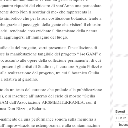
 quattro riquadri del chiostro di sant’Anna una particolare
mente detto Non ti scordar di me- che rappresenta la
ato simbolico che per la sua costituzione botanica, tende a
 grazie al passaggio della gente che visiterà il chiostro,
iquadri, rendendo così evidente il dinamismo della natura
di aggiungersi all’immagine del luogo.
iciale del progetto, verrà presentata l’installazione di
uisce la manifestazione tangibile del progetto “1+t GAM” e
seo, accanto alle opere della collezione permanente, di cui
 presenti gli artisti di Studio++, il curatore Agata Polizzi e
alla realizzazione del progetto, tra cui il botanico Giulia
a relativa al giardino.
 da un testo del curatore che prelude alla pubblicazione
 e si inserisce all’interno del ciclo di mostre “Sicilia
la GAM dall’Associazione ARSMEDITERRANEA, con il
anca Don Rizzo, e Balarm.
Eventi
onalmente da una performance sonora sulla memoria a
Cultura
a all’improvvisazione estemporanea e alla contaminazione
Incont