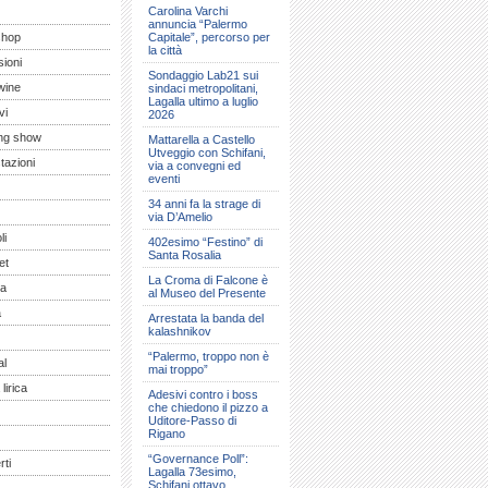
Carolina Varchi
annuncia “Palermo
shop
Capitale”, percorso per
la città
ioni
Sondaggio Lab21 sui
wine
sindaci metropolitani,
Lagalla ultimo a luglio
vi
2026
ng show
Mattarella a Castello
Utveggio con Schifani,
tazioni
via a convegni ed
eventi
34 anni fa la strage di
via D’Amelio
li
402esimo “Festino” di
Santa Rosalia
et
La Croma di Falcone è
a
al Museo del Presente
a
Arrestata la banda del
kalashnikov
“Palermo, troppo non è
al
mai troppo”
lirica
Adesivi contro i boss
che chiedono il pizzo a
Uditore-Passo di
Rigano
“Governance Poll”:
ti
Lagalla 73esimo,
Schifani ottavo