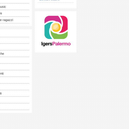
music
fe
e ragazzi
che
nti
ti