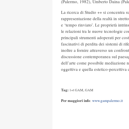
(Palermo, 1982), Umberto Daina (Pal
La ricerca di Studio ++ si concentra s
rappresentazione della realtà in strett
e ‘tempo rinviato’. Le proprietà intrins
le relazioni tra le nuove tecnologie c
principali strumenti adoperati per cost
fascinativi di perdita dei sistemi di rif
inoltre a fornire attraverso un confr
discussione contemporanea sul paesag
dell’arte come possibile mediazione n
oggettiva e quella estetico-percettiva 
Tag:
,
1+t GAM
GAM
Per maggiori info
:
www.gampalermo.it