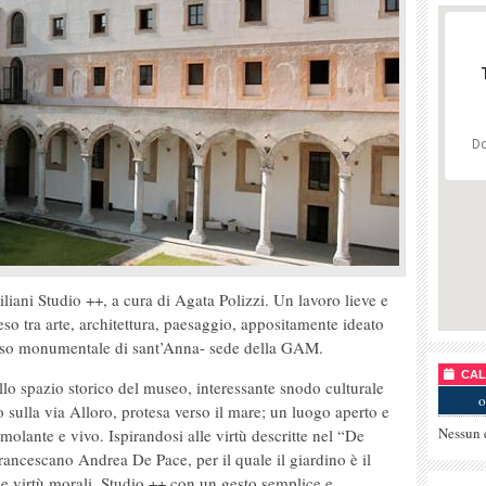
Do
ciliani Studio ++, a cura di Agata Polizzi. Un lavoro lieve e
so tra arte, architettura, paesaggio, appositamente ideato
esso monumentale di sant’Anna- sede della GAM.
CALE
ullo spazio storico del museo, interessante snodo culturale
o
to sulla via Alloro, protesa verso il mare; un luogo aperto e
Nessun 
olante e vivo. Ispirandosi alle virtù descritte nel “De
rancescano Andrea De Pace, per il quale il giardino è il
e virtù morali, Studio ++ con un gesto semplice e