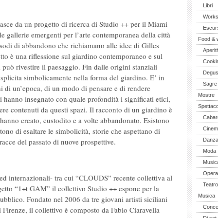
Libri
Work
asce da un progetto di ricerca di Studio ++ per il Miami
Escurs
le gallerie emergenti per l’arte contemporanea della città
Food & 
isodi di abbandono che richiamano alle idee di Gilles
Aperiti
tto è una riflessione sul giardino contemporaneo e sul
Cooki
può rivestire il paesaggio. Fin dalle origini stanziali
Degus
esplicita simbolicamente nella forma del giardino. E’ in
Sagre
i di un’epoca, di un modo di pensare e di rendere
Mostre
ci hanno insegnato con quale profondità i significati etici,
Spettaco
sere contenuti da questi spazi. Il racconto di un giardino è
Cabar
 hanno creato, custodito e a volte abbandonato. Esistono
Cinem
no di esaltare le simbolicità, storie che aspettano di
 tracce del passato di nuove prospettive.
Danz
Moda
Music
Opera 
d internazionali- tra cui “CLOUDS” recente collettiva al
Teatro
etto “1+t GAM” il collettivo Studio ++ espone per la
Musica
bblico. Fondato nel 2006 da tre giovani artisti siciliani
Concer
di Firenze, il collettivo è composto da Fabio Ciaravella