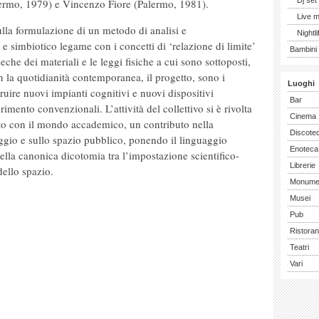
Dj set
ermo, 1979) e Vincenzo Fiore (Palermo, 1981).
Live 
ulla formulazione di un metodo di analisi e
Nightli
o e simbiotico legame con i concetti di ‘relazione di limite’
Bambini 
eche dei materiali e le leggi fisiche a cui sono sottoposti,
on la quotidianità contemporanea, il progetto, sono i
Luoghi
ruire nuovi impianti cognitivi e nuovi dispositivi
Bar
erimento convenzionali. L’attività del collettivo si è rivolta
Cinema
onto con il mondo accademico, un contributo nella
Discote
gio e sullo spazio pubblico, ponendo il linguaggio
Enoteca
ella canonica dicotomia tra l’impostazione scientifico-
Librerie
dello spazio.
Monume
Musei
Pub
Ristoran
Teatri
Vari