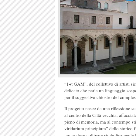
“1+t GAM”, del collettivo di artisti si
delicato che parla un linguaggio sospe
per il suggestivo chiostro del compl
Il progetto nasce da una riflessione s
al centro della Città vecchia, affaccia
pieno di memoria, ma al contempo stim
viridarium principium” dello storico f
luogo dove coltivare simbolicamente l