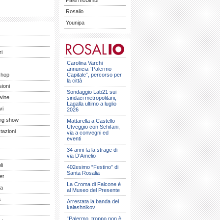
PalermoBimbi
Rosalio
Younipa
ri
Carolina Varchi
annuncia “Palermo
shop
Capitale”, percorso per
la città
ioni
Sondaggio Lab21 sui
wine
sindaci metropolitani,
Lagalla ultimo a luglio
vi
2026
ng show
Mattarella a Castello
Utveggio con Schifani,
tazioni
via a convegni ed
eventi
34 anni fa la strage di
via D’Amelio
li
402esimo “Festino” di
Santa Rosalia
et
La Croma di Falcone è
a
al Museo del Presente
a
Arrestata la banda del
kalashnikov
“Palermo, troppo non è