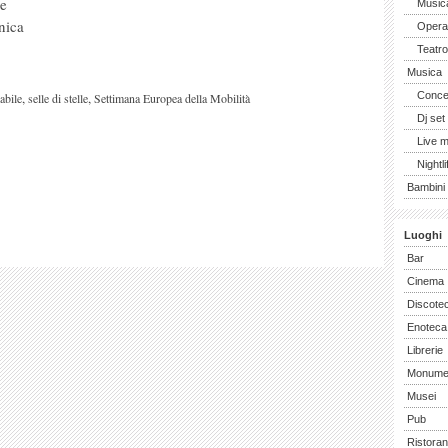
le
Music
nica
Opera 
Teatro
Musica
,
,
Concer
abile
selle di stelle
Settimana Europea della Mobilità
Dj set
Live 
Nightli
Bambini 
Luoghi
Bar
Cinema
Discote
Enoteca
Librerie
Monume
Musei
Pub
Ristoran