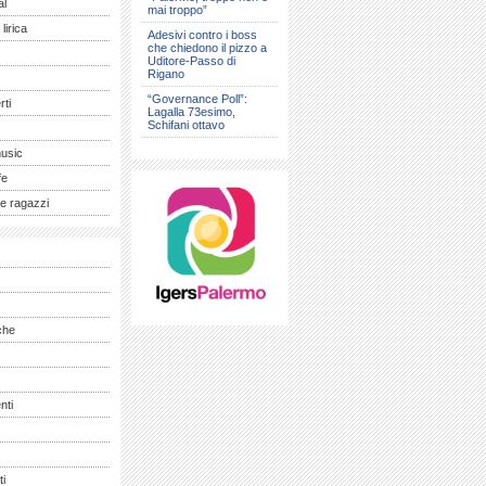
al
mai troppo”
lirica
Adesivi contro i boss
che chiedono il pizzo a
Uditore-Passo di
Rigano
“Governance Poll”:
ti
Lagalla 73esimo,
Schifani ottavo
music
fe
e ragazzi
che
nti
ti