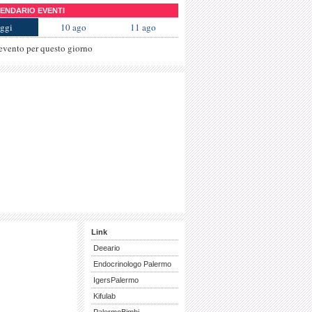
NDARIO EVENTI
ggi
10 ago
11 ago
evento per questo giorno
Link
Deeario
Endocrinologo Palermo
IgersPalermo
Kifulab