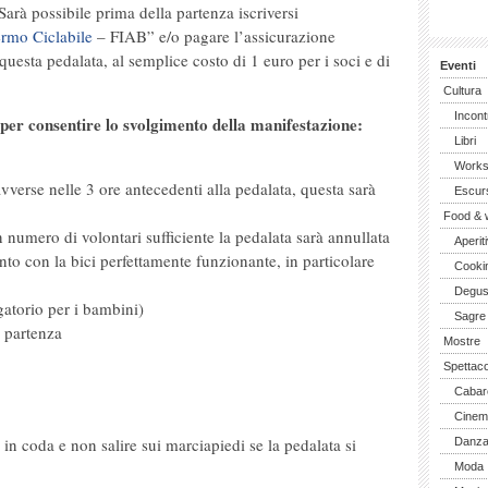
Sarà possibile prima della partenza iscriversi
rmo Ciclabile
– FIAB” e/o pagare l’assicurazione
 questa pedalata, al semplice costo di 1 euro per i soci e di
Eventi
Cultura
Incont
er consentire lo svolgimento della manifestazione:
Libri
Work
vverse nelle 3 ore antecedenti alla pedalata, questa sarà
Escurs
Food & 
n numero di volontari sufficiente la pedalata sarà annullata
Aperiti
to con la bici perfettamente funzionante, in particolare
Cooki
Degus
gatorio per i bambini)
Sagre
a partenza
Mostre
Spettaco
Cabar
Cinem
 in coda e non salire sui marciapiedi se la pedalata si
Danz
Moda