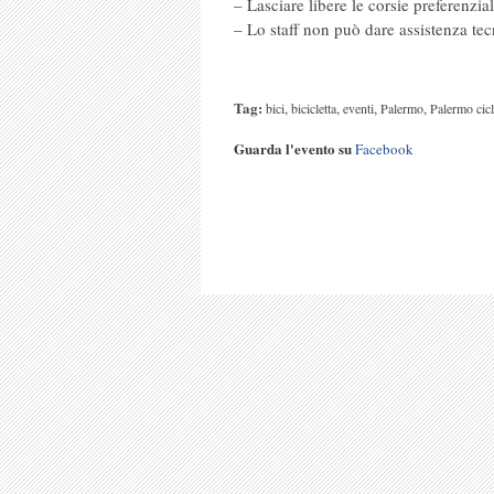
– Lasciare libere le corsie preferenzia
– Lo staff non può dare assistenza tec
Tag:
,
,
,
,
bici
bicicletta
eventi
Palermo
Palermo cicl
Guarda l'evento su
Facebook