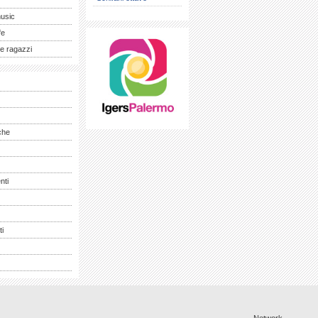
music
fe
e ragazzi
che
nti
ti