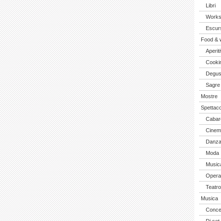
Libri
Work
Escurs
Food & 
Aperiti
Cooki
Degus
Sagre
Mostre
Spettaco
Cabar
Cinem
Danz
Moda
Music
Opera 
Teatro
Musica
Concer