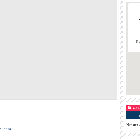
Do
CALE
o
Nessun 
ni.com