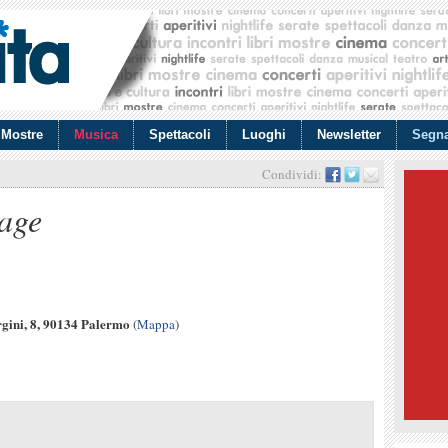
Mostre
Musica
Spettacoli
Luoghi
Newsletter
Segna
Condividi:
tage
gini, 8, 90134 Palermo
(
Mappa
)