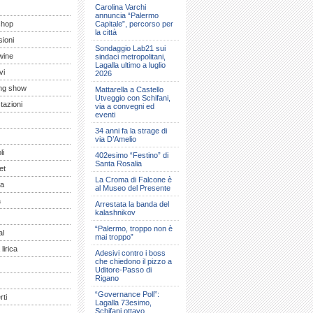
Carolina Varchi
annuncia “Palermo
shop
Capitale”, percorso per
la città
ioni
Sondaggio Lab21 sui
wine
sindaci metropolitani,
Lagalla ultimo a luglio
vi
2026
ng show
Mattarella a Castello
Utveggio con Schifani,
tazioni
via a convegni ed
eventi
34 anni fa la strage di
via D’Amelio
li
402esimo “Festino” di
Santa Rosalia
et
La Croma di Falcone è
a
al Museo del Presente
a
Arrestata la banda del
kalashnikov
“Palermo, troppo non è
al
mai troppo”
lirica
Adesivi contro i boss
che chiedono il pizzo a
Uditore-Passo di
Rigano
“Governance Poll”:
ti
Lagalla 73esimo,
Schifani ottavo