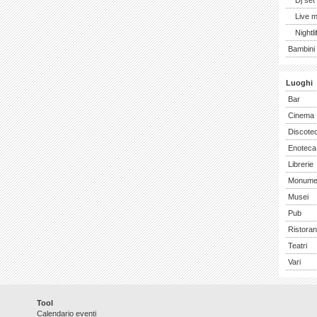
Dj set
Live 
Nightli
Bambini 
Luoghi
Bar
Cinema
Discote
Enoteca
Librerie
Monume
Musei
Pub
Ristoran
Teatri
Vari
Tool
Calendario eventi