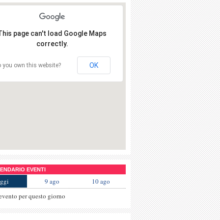
This page can't load Google Maps
correctly.
OK
 you own this website?
NDARIO EVENTI
ggi
9 ago
10 ago
evento per questo giorno