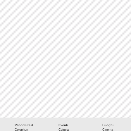
Panormita.it
Eventi
Luoghi
Colophon
Cultura
Cinema