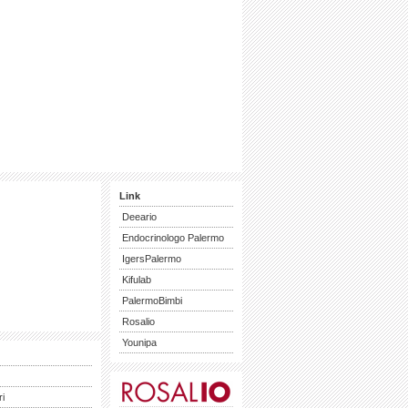
Link
Deeario
Endocrinologo Palermo
IgersPalermo
Kifulab
PalermoBimbi
Rosalio
Younipa
ri