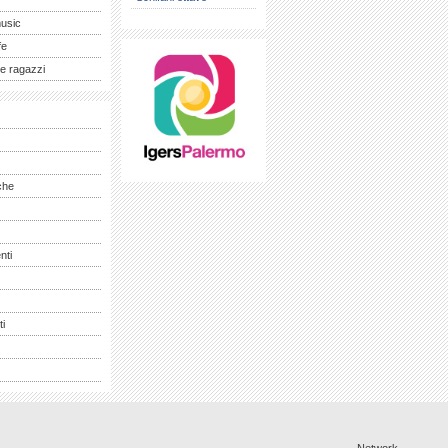
music
fe
e ragazzi
che
nti
ti