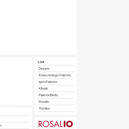
Link
Deeario
Endocrinologo Palermo
IgersPalermo
Kifulab
PalermoBimbi
Rosalio
Younipa
ri