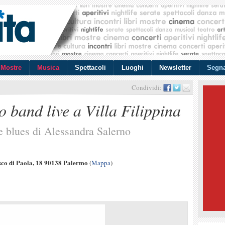
Mostre
Musica
Spettacoli
Luoghi
Newsletter
Segna
Condividi:
 band live a Villa Filippina
ce blues di Alessandra Salerno
sco di Paola, 18 90138 Palermo
(
Mappa
)