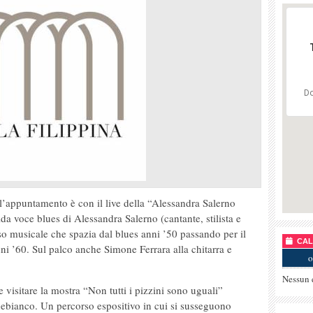
Do
 l’appuntamento è con il live della “Alessandra Salerno
ida voce blues di Alessandra Salerno (cantante, stilista e
so musicale che spazia dal blues anni ’50 passando per il
CALE
anni ’60. Sul palco anche Simone Ferrara alla chitarra e
o
Nessun 
le visitare la mostra “Non tutti i pizzini sono uguali”
nebianco. Un percorso espositivo in cui si susseguono