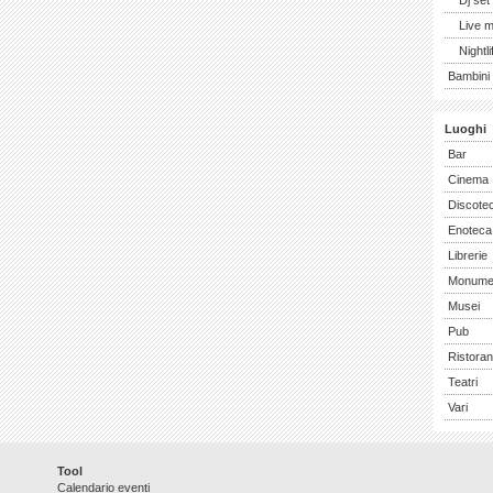
Dj set
Live 
Nightli
Bambini 
Luoghi
Bar
Cinema
Discote
Enoteca
Librerie
Monume
Musei
Pub
Ristoran
Teatri
Vari
Tool
Calendario eventi