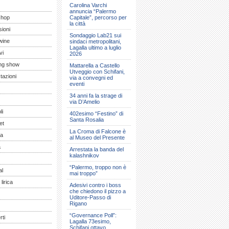
Carolina Varchi
annuncia “Palermo
shop
Capitale”, percorso per
la città
ioni
Sondaggio Lab21 sui
wine
sindaci metropolitani,
Lagalla ultimo a luglio
vi
2026
ng show
Mattarella a Castello
Utveggio con Schifani,
tazioni
via a convegni ed
eventi
34 anni fa la strage di
via D’Amelio
li
402esimo “Festino” di
Santa Rosalia
et
La Croma di Falcone è
a
al Museo del Presente
a
Arrestata la banda del
kalashnikov
“Palermo, troppo non è
al
mai troppo”
lirica
Adesivi contro i boss
che chiedono il pizzo a
Uditore-Passo di
Rigano
“Governance Poll”:
ti
Lagalla 73esimo,
Schifani ottavo