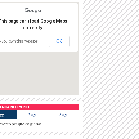
This page can't load Google Maps
correctly.
OK
 you own this website?
NDARIO EVENTI
ggi
7 ago
8 ago
evento per questo giorno