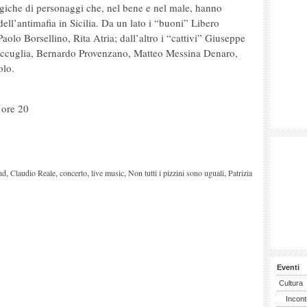
logiche di personaggi che, nel bene e nel male, hanno
dell’antimafia in Sicilia. Da un lato i “buoni” Libero
aolo Borsellino, Rita Atria; dall’altro i “cattivi” Giuseppe
ccuglia, Bernardo Provenzano, Matteo Messina Denaro,
olo.
 ore 20
,
,
,
,
,
nd
Claudio Reale
concerto
live music
Non tutti i pizzini sono uguali
Patrizia
Eventi
Cultura
Incont