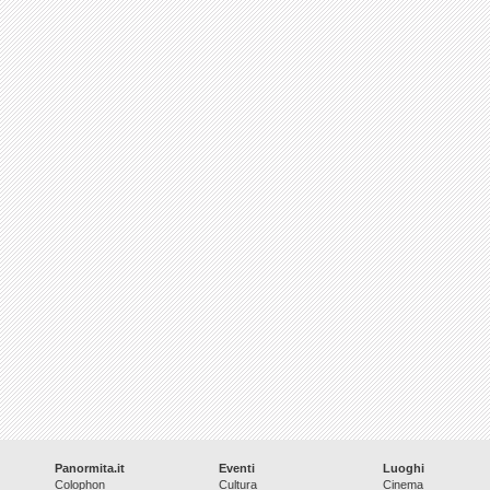
Panormita.it
Eventi
Luoghi
Colophon
Cultura
Cinema