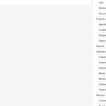
Libri
Work
Escurs
Food & 
Aperiti
Cooki
Degus
Sagre
Mostre
Spettaco
Cabar
Cinem
Danz
Moda
Music
Opera 
Teatro
Musica
Concer