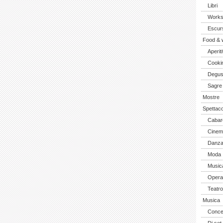
Libri
Work
Escurs
Food & 
Aperiti
Cooki
Degus
Sagre
Mostre
Spettaco
Cabar
Cinem
Danz
Moda
Music
Opera 
Teatro
Musica
Concer