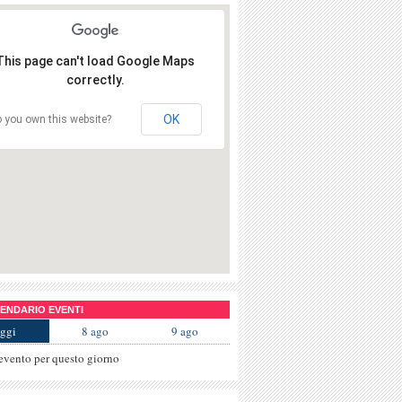
This page can't load Google Maps
correctly.
OK
 you own this website?
NDARIO EVENTI
ggi
8 ago
9 ago
evento per questo giorno