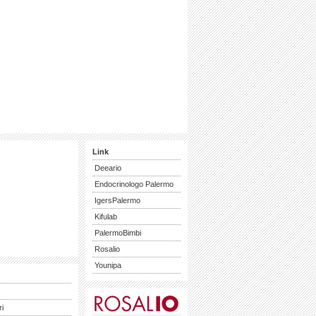
Link
Deeario
Endocrinologo Palermo
IgersPalermo
Kifulab
PalermoBimbi
Rosalio
Younipa
ri