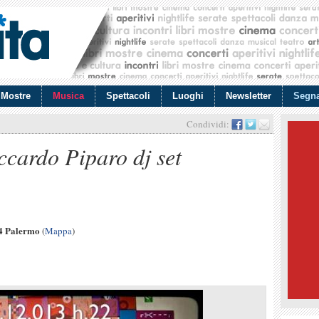
Mostre
Musica
Spettacoli
Luoghi
Newsletter
Segna
Condividi:
ccardo Piparo dj set
34 Palermo
(
Mappa
)