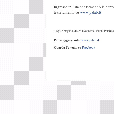
Ingresso in lista confermando la part
tesseramento su
www.palab.it
Tag:
,
,
,
,
Amegana
dj set
live music
Palab
Palermo
Per maggiori info
:
www.palab.it
Guarda l'evento su
Facebook