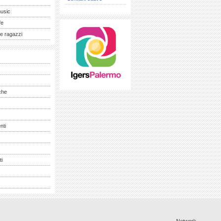
music
fe
e ragazzi
che
nti
ti