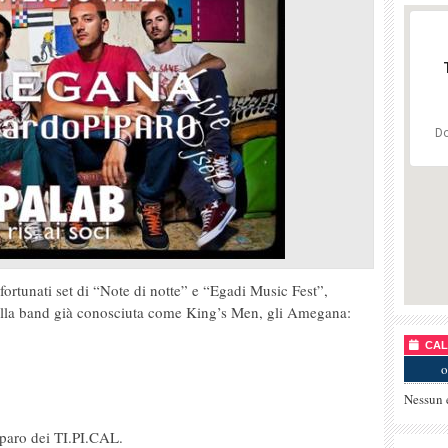
Do
ortunati set di “Note di notte” e “Egadi Music Fest”,
 della band già conosciuta come King’s Men, gli Amegana:
CALE
o
Nessun 
iparo dei TI.PI.CAL.