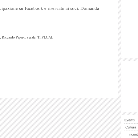
ecipazione su Facebook e riservato ai soci. Domanda
,
,
,
Riccardo Piparo
serate
TI.PI.CAL
Eventi
Cultura
Incont