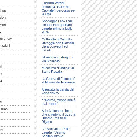
Carolina Varchi
annuncia “Palermo
shop
Capitale”, percorso per
la città
ioni
Sondaggio Lab21 sui
wine
sindaci metropolitani,
Lagalla ultimo a luglio
vi
2026
ng show
Mattarella a Castello
Utveggio con Schifani,
tazioni
via a convegni ed
eventi
34 anni fa la strage di
via D’Amelio
li
402esimo “Festino” di
Santa Rosalia
et
La Croma di Falcone è
a
al Museo del Presente
a
Arrestata la banda del
kalashnikov
“Palermo, troppo non è
al
mai troppo”
lirica
Adesivi contro i boss
che chiedono il pizzo a
Uditore-Passo di
Rigano
“Governance Poll”:
ti
Lagalla 73esimo,
Schifani ottavo