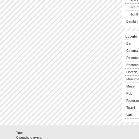
Dj set
Live 
Nightli
Bambini 
Luoghi
Bar
Cinema
Discote
Enoteca
Librerie
Monume
Musei
Pub
Ristoran
Teatri
Vari
Tool
Calendario eventi