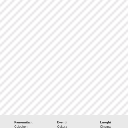
Panormita.it
Eventi
Luoghi
Colophon
Cultura
Cinema