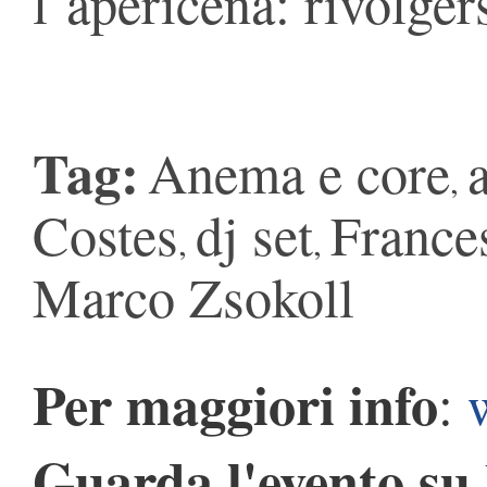
l’apericena: rivolger
Tag:
Anema e core
,
Costes
dj set
France
,
,
Marco Zsokoll
Per maggiori info
:
Guarda l'evento su