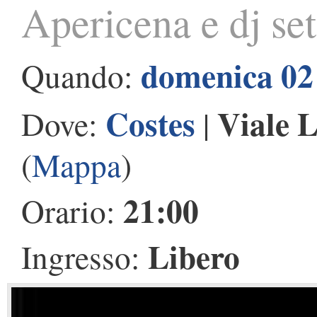
Apericena e dj set
domenica 02
Quando:
Costes
Viale 
Dove:
|
(
Mappa
)
21:00
Orario:
Libero
Ingresso: