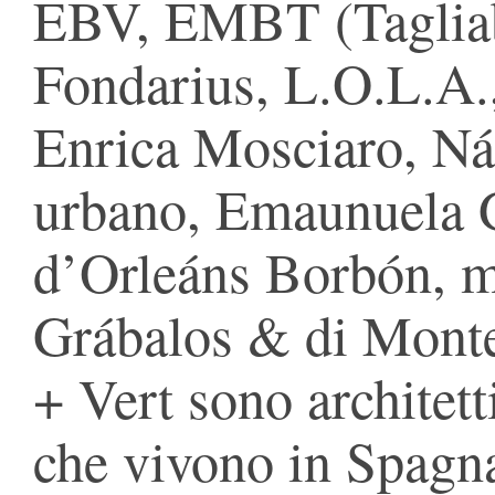
EBV, EMBT (Tagliabu
Fondarius, L.O.L.A.
Enrica Mosciaro, Ná
urbano, Emaunuela G
d’Orleáns Borbón, m
Grábalos & di Monte
+ Vert sono architett
che vivono in Spagn