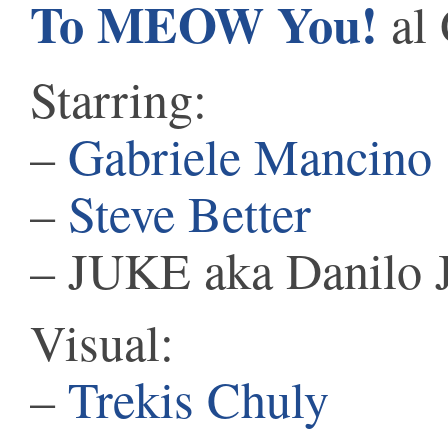
To MEOW You!
al 
Starring:
–
Gabriele Mancino
–
Steve Better
– JUKE aka Danilo J
Visual:
–
Trekis Chuly