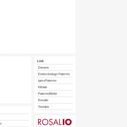
Link
Deeario
Endocrinologo Palermo
IgersPalermo
Kifulab
PalermoBimbi
Rosalio
Younipa
ri