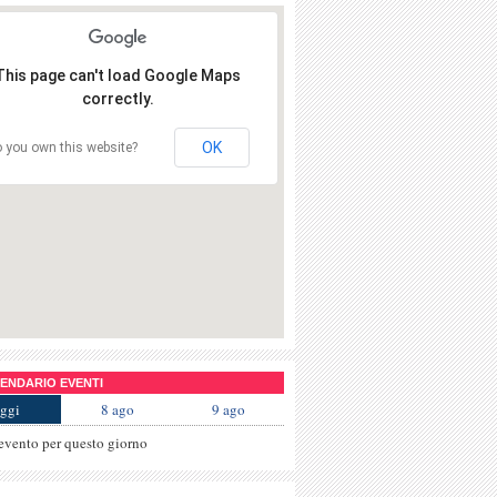
This page can't load Google Maps
correctly.
OK
 you own this website?
NDARIO EVENTI
ggi
8 ago
9 ago
evento per questo giorno