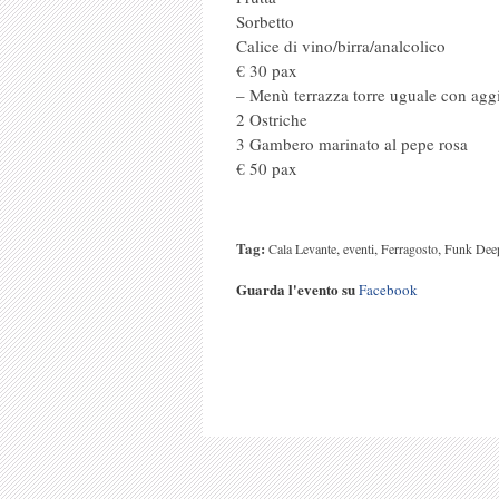
Sorbetto
Calice di vino/birra/analcolico
€ 30 pax
– Menù terrazza torre uguale con aggi
2 Ostriche
3 Gambero marinato al pepe rosa
€ 50 pax
Tag:
,
,
,
Cala Levante
eventi
Ferragosto
Funk Deep
Guarda l'evento su
Facebook