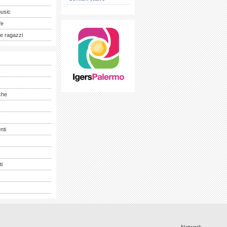
music
fe
e ragazzi
che
nti
ti