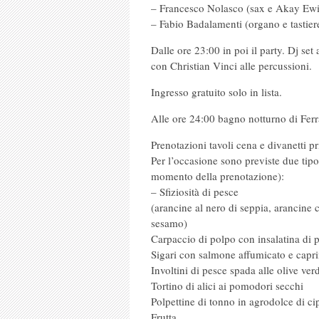
– Francesco Nolasco (sax e Akay Ew
– Fabio Badalamenti (organo e tastier
Dalle ore 23:00 in poi il party. Dj se
con Christian Vinci alle percussioni.
Ingresso gratuito solo in lista.
Alle ore 24:00 bagno notturno di Ferr
Prenotazioni tavoli cena e divanetti pri
Per l’occasione sono previste due tipo
momento della prenotazione):
– Sfiziosità di pesce
(arancine al nero di seppia, arancine
sesamo)
Carpaccio di polpo con insalatina di 
Sigari con salmone affumicato e capr
Involtini di pesce spada alle olive ver
Tortino di alici ai pomodori secchi
Polpettine di tonno in agrodolce di ci
Frutta