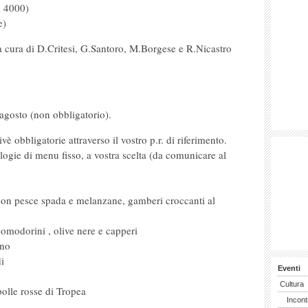
i 4000)
e)
t a cura di D.Critesi, G.Santoro, M.Borgese e R.Nicastro
agosto (non obbligatorio).
vè obbligatorie attraverso il vostro p.r. di riferimento.
logie di menu fisso, a vostra scelta (da comunicare al
 con pesce spada e melanzane, gamberi croccanti al
pomodorini , olive nere e capperi
ino
di
Eventi
Cultura
polle rosse di Tropea
Incont