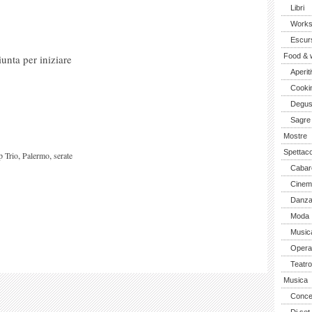
Libri
Work
Escurs
Food & 
unta per iniziare
Aperiti
Cooki
Degus
Sagre
Mostre
Spettaco
,
,
 Trio
Palermo
serate
Cabar
Cinem
Danz
Moda
Music
Opera 
Teatro
Musica
Concer