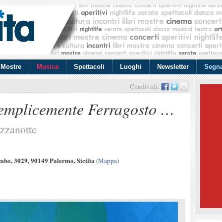
Mostre
Musica
Spettacoli
Luoghi
Newsletter
Segna
Condividi:
emplicemente Ferragosto …
zzanotte
bo, 3029, 90149 Palermo, Sicilia
(
Mappa
)