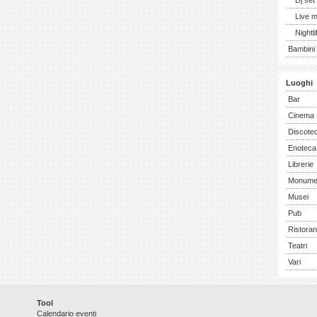
Dj set
Live 
Nightli
Bambini 
Luoghi
Bar
Cinema
Discote
Enoteca
Librerie
Monume
Musei
Pub
Ristoran
Teatri
Vari
Tool
Calendario eventi