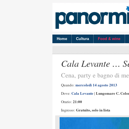
Home
Cultura
Food & wine
Cala Levante … S
Cena, party e bagno di me
mercoledì 14 agosto 2013
Quando:
Cala Levante
Lungomare C. Colom
Dove:
|
21:00
Orario:
Gratuito, solo in lista
Ingresso: