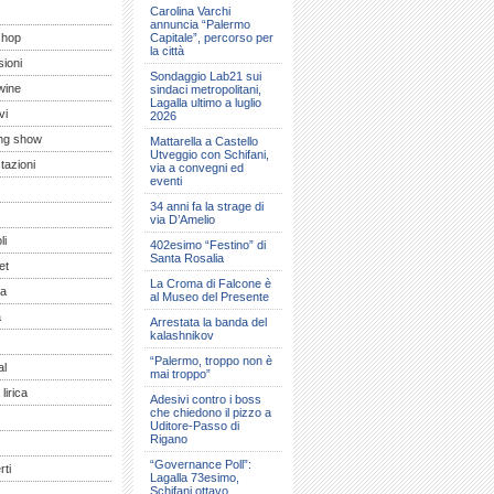
Carolina Varchi
annuncia “Palermo
shop
Capitale”, percorso per
la città
ioni
Sondaggio Lab21 sui
wine
sindaci metropolitani,
Lagalla ultimo a luglio
vi
2026
ng show
Mattarella a Castello
Utveggio con Schifani,
tazioni
via a convegni ed
eventi
34 anni fa la strage di
via D’Amelio
li
402esimo “Festino” di
Santa Rosalia
et
La Croma di Falcone è
a
al Museo del Presente
a
Arrestata la banda del
kalashnikov
“Palermo, troppo non è
al
mai troppo”
lirica
Adesivi contro i boss
che chiedono il pizzo a
Uditore-Passo di
Rigano
“Governance Poll”:
ti
Lagalla 73esimo,
Schifani ottavo