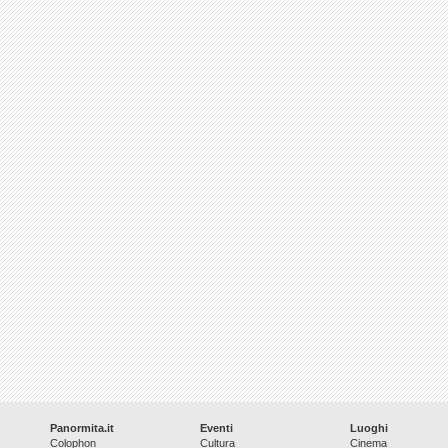
Panormita.it
Eventi
Luoghi
Colophon
Cultura
Cinema