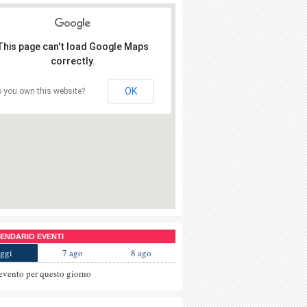
This page can't load Google Maps
correctly.
OK
 you own this website?
NDARIO EVENTI
ggi
7 ago
8 ago
evento per questo giorno