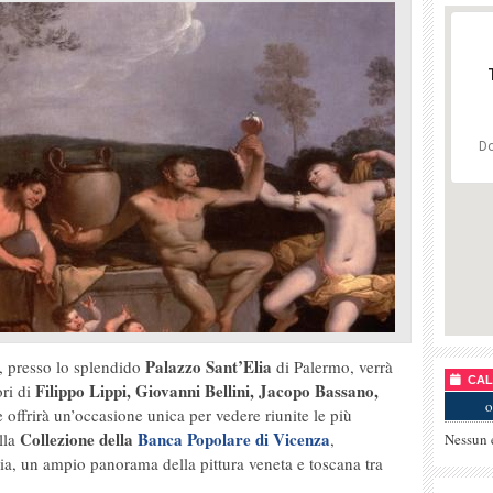
Do
Palazzo Sant’Elia
, presso lo splendido
di Palermo, verrà
CALE
Filippo Lippi, Giovanni Bellini, Jacopo Bassano,
ori di
o
e offrirà un’occasione unica per vedere riunite le più
Collezione della
Banca Popolare di Vicenza
lla
,
Nessun 
lia, un ampio panorama della pittura veneta e toscana tra