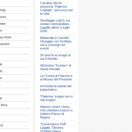
Carolina Varchi
annuncia “Palermo
shop
Capitale”, percorso per
la città
ioni
Sondaggio Lab21 sui
wine
sindaci metropolitani,
Lagalla ultimo a luglio
vi
2026
ng show
Mattarella a Castello
Utveggio con Schifani,
tazioni
via a convegni ed
eventi
34 anni fa la strage di
via D’Amelio
li
402esimo “Festino” di
Santa Rosalia
et
La Croma di Falcone è
a
al Museo del Presente
a
Arrestata la banda del
kalashnikov
“Palermo, troppo non è
al
mai troppo”
lirica
Adesivi contro i boss
che chiedono il pizzo a
Uditore-Passo di
Rigano
“Governance Poll”:
ti
Lagalla 73esimo,
Schifani ottavo