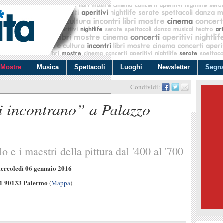
Mostre
Musica
Spettacoli
Luoghi
Newsletter
Segna
Condividi:
i incontrano” a Palazzo
o e i maestri della pittura dal '400 al '700
ercoledì 06 gennaio 2016
1 90133 Palermo
(
Mappa
)