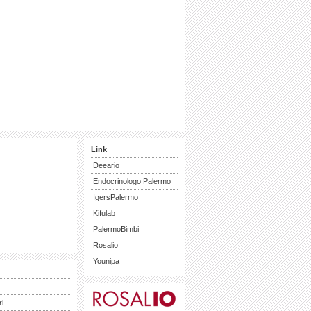
Link
Deeario
Endocrinologo Palermo
IgersPalermo
Kifulab
PalermoBimbi
Rosalio
Younipa
ri