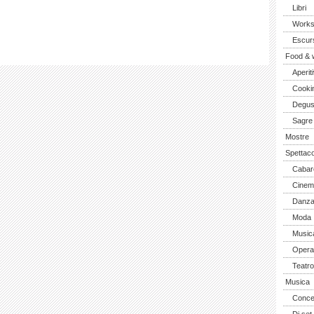
Libri
Work
Escurs
Food & 
Aperiti
Cooki
Degus
Sagre
Mostre
Spettaco
Cabar
Cinem
Danz
Moda
Music
Opera 
Teatro
Musica
Concer