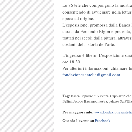
Le 86 tele che compongono la mostr
consentendo di avvicinare nella lettura
epoca ed origine.
L’esposizione, promossa dalla Banca 
curata da Fernando Rigon e presenta, 
trattati nei secoli dalla pittura, attra
costanti della storia dell’arte.
L’ingresso è libero. L’esposizione sarà
ore 18.30.
Per ulteriori informazioni, chiamare 
fondazionesantelia@gmail.com
.
Tag:
,
Banca Popolare di Vicenza
Capolavori che 
,
,
,
Bellini
Jacopo Bassano
mostra
palazzo Sant'Elia
Per maggiori info
:
www.fondazionesantelia
Guarda l'evento su
Facebook