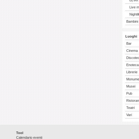
Dj set
Live 
Nightli
Bambini 
Luoghi
Bar
Cinema
Discote
Enoteca
Librerie
Monume
Musei
Pub
Ristoran
Teatri
Vari
Tool
Calendario eventi