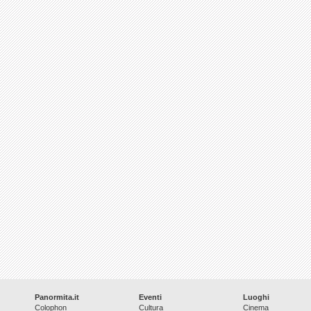
Panormita.it
Eventi
Luoghi
Colophon
Cultura
Cinema