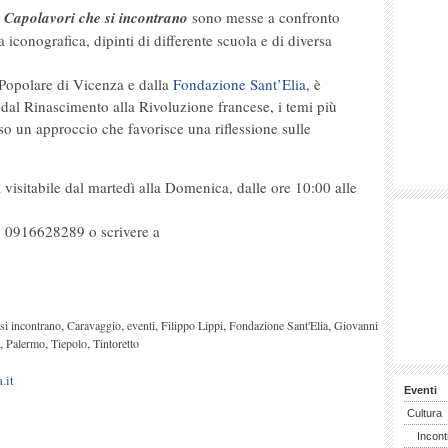
a
Capolavori che si incontrano
sono messe a confronto
 iconografica, dipinti di differente scuola e di diversa
Popolare di Vicenza e dalla
Fondazione Sant’Elia
, è
dal Rinascimento alla Rivoluzione francese, i temi più
verso un approccio che favorisce una riflessione sulle
 visitabile dal martedì alla Domenica, dalle ore 10:00 alle
lo 0916628289 o scrivere a
,
,
,
,
,
si incontrano
Caravaggio
eventi
Filippo Lippi
Fondazione Sant'Elia
Giovanni
,
,
,
Palermo
Tiepolo
Tintoretto
.it
Eventi
Cultura
Incont