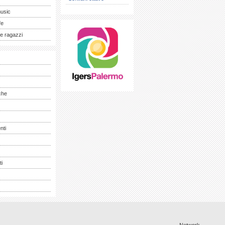
music
fe
e ragazzi
che
nti
ti