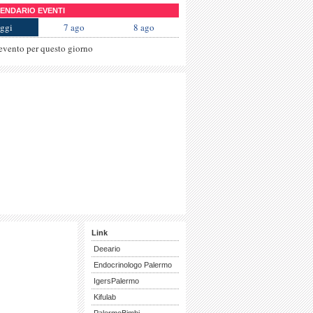
NDARIO EVENTI
ggi
7 ago
8 ago
evento per questo giorno
Link
Deeario
Endocrinologo Palermo
IgersPalermo
Kifulab