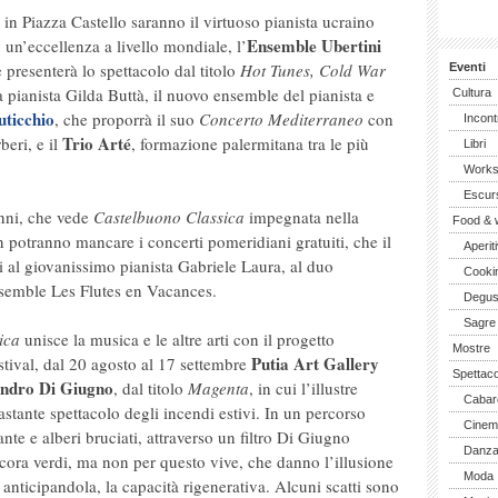
i in Piazza Castello saranno il virtuoso pianista ucraino
Ensemble Ubertini
 un’eccellenza a livello mondiale, l’
presenterà lo spettacolo dal titolo
Hot Tunes, Cold War
Eventi
a pianista Gilda Buttà, il nuovo ensemble del pianista e
Cultura
ticchio
, che proporrà il suo
Concerto Mediterraneo
con
Incont
Trio Arté
beri, e il
, formazione palermitana tra le più
Libri
Work
Escurs
anni, che vede
Castelbuono Classica
impegnata nella
Food & 
on potranno mancare i concerti pomeridiani gratuiti, che il
Aperiti
ti al giovanissimo pianista Gabriele Laura, al duo
Cooki
ensemble Les Flutes en Vacances.
Degus
Sagre
ica
unisce la musica e le altre arti con il progetto
Mostre
Putia Art Gallery
estival, dal 20 agosto al 17 settembre
Spettaco
andro Di Giugno
, dal titolo
Magenta
, in cui l’illustre
Cabar
vastante spettacolo degli incendi estivi. In un percorso
Cinem
ante e alberi bruciati, attraverso un filtro Di Giugno
Danz
cora verdi, ma non per questo vive, che danno l’illusione
Moda
 anticipandola, la capacità rigenerativa. Alcuni scatti sono