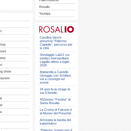
PalermoBimbi
Rosalio
Younipa
ri
Carolina Varchi
annuncia “Palermo
shop
Capitale”, percorso per
la città
ioni
Sondaggio Lab21 sui
wine
sindaci metropolitani,
Lagalla ultimo a luglio
vi
2026
ng show
Mattarella a Castello
Utveggio con Schifani,
tazioni
via a convegni ed
eventi
34 anni fa la strage di
via D’Amelio
li
402esimo “Festino” di
Santa Rosalia
et
La Croma di Falcone è
a
al Museo del Presente
a
Arrestata la banda del
kalashnikov
“Palermo, troppo non è