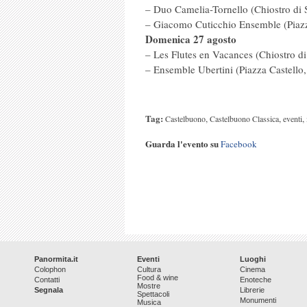
– Duo Camelia-Tornello (Chiostro di 
– Giacomo Cuticchio Ensemble (Piazz
Domenica 27 agosto
– Les Flutes en Vacances (Chiostro d
– Ensemble Ubertini (Piazza Castello,
Tag:
,
,
,
Castelbuono
Castelbuono Classica
eventi
Guarda l'evento su
Facebook
Panormita.it
Eventi
Luoghi
Colophon
Cultura
Cinema
Food & wine
Contatti
Enoteche
Mostre
Segnala
Librerie
Spettacoli
Monumenti
Musica