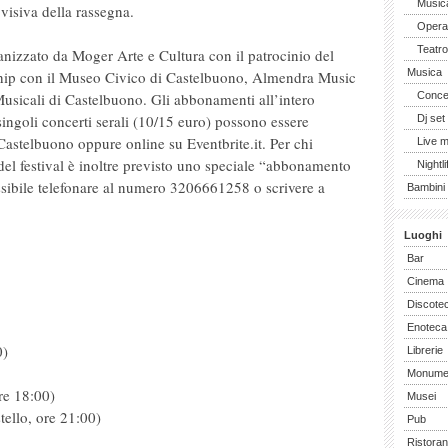
Music
 visiva della rassegna.
Opera 
Teatro
nizzato da Moger Arte e Cultura con il patrocinio del
Musica
hip con il Museo Civico di Castelbuono, Almendra Music
usicali di Castelbuono. Gli abbonamenti all’intero
Concer
i singoli concerti serali (10/15 euro) possono essere
Dj set
 Castelbuono oppure online su Eventbrite.it. Per chi
Live 
 del festival è inoltre previsto uno speciale “abbonamento
Nightli
ossibile telefonare al numero 3206661258 o scrivere a
Bambini 
Luoghi
Bar
Cinema
Discote
Enoteca
0)
Librerie
Monume
re 18:00)
Musei
ello, ore 21:00)
Pub
Ristoran