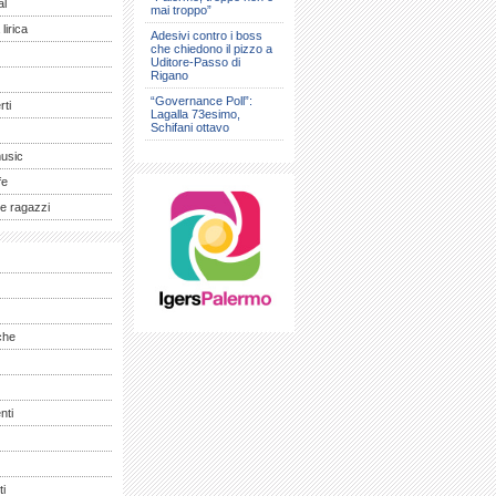
al
mai troppo”
lirica
Adesivi contro i boss
che chiedono il pizzo a
Uditore-Passo di
Rigano
“Governance Poll”:
ti
Lagalla 73esimo,
Schifani ottavo
music
fe
e ragazzi
che
nti
ti