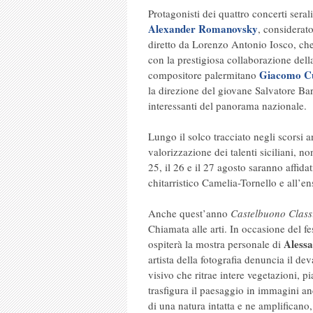
Protagonisti dei quattro concerti seral
Alexander Romanovsky
, considerato
diretto da Lorenzo Antonio Iosco, che 
con la prestigiosa collaborazione dell
Giacomo Cu
compositore palermitano
la direzione del giovane Salvatore Bar
interessanti del panorama nazionale.
Lungo il solco tracciato negli scorsi 
valorizzazione dei talenti siciliani, n
25, il 26 e il 27 agosto saranno affida
chitarristico Camelia-Tornello e all’
Anche quest’anno
Castelbuono Class
Chiamata alle arti. In occasione del f
Aless
ospiterà la mostra personale di
artista della fotografia denuncia il de
visivo che ritrae intere vegetazioni, pi
trasfigura il paesaggio in immagini an
di una natura intatta e ne amplificano,