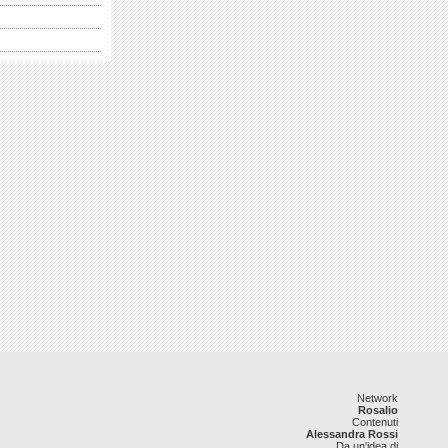
Network
Rosalio
Contenuti
Alessandra Rossi
Da un'idea di