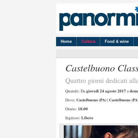
Home
Cultura
Food & wine
Castelbuono Clas
Quattro giorni dedicati al
giovedì 24 agosto 2017
dome
Quando: Da
a
Castelbuono (PA)
Castelbuono (PA
Dove:
|
18:00
Orario:
Libero
Ingresso: