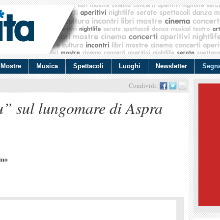
Mostre
Musica
Spettacoli
Luoghi
Newsletter
Segna
Condividi:
tu” sul lungomare di Aspra
rmo