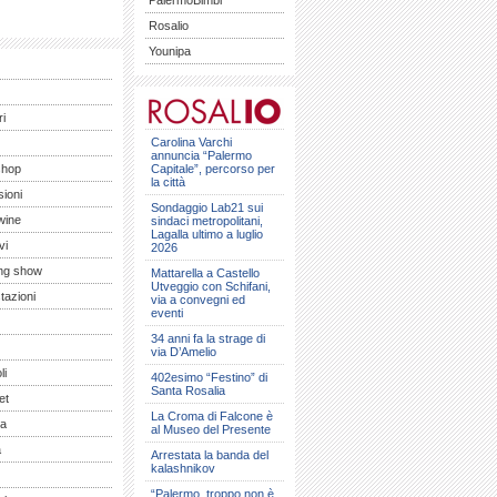
PalermoBimbi
Rosalio
Younipa
ri
Carolina Varchi
annuncia “Palermo
shop
Capitale”, percorso per
la città
ioni
Sondaggio Lab21 sui
wine
sindaci metropolitani,
Lagalla ultimo a luglio
vi
2026
ng show
Mattarella a Castello
Utveggio con Schifani,
tazioni
via a convegni ed
eventi
34 anni fa la strage di
via D’Amelio
li
402esimo “Festino” di
Santa Rosalia
et
La Croma di Falcone è
a
al Museo del Presente
a
Arrestata la banda del
kalashnikov
“Palermo, troppo non è