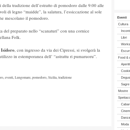
della tradizione dell’estratto di pomodoro dalle 9:00 alle
voli di legno “maidde”, la salatura, l’essiccazione al sole
 che mescolano il pomodoro.
Eventi
Cultura
lta del preparato nello “scanaturi” con una cornice
Incont
ellana Folk.
Libri
Work
. Isidoro
, con ingresso da via dei Cipressi, si svolgerà la
Escurs
ilizzo in estemporanea dell’ “astrattu ri pumaruoru”.
Food & 
Aperiti
Cooki
,
,
,
,
,
oro
eventi
Lungomare
pomodoro
Sicilia
tradizione
Degus
Sagre
Mostre
Spettaco
Cabar
Cinem
Danz
Moda