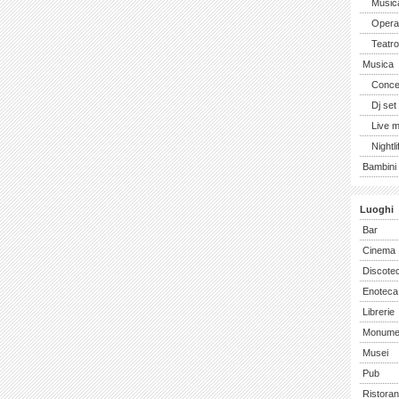
Music
Opera 
Teatro
Musica
Concer
Dj set
Live 
Nightli
Bambini 
Luoghi
Bar
Cinema
Discote
Enoteca
Librerie
Monume
Musei
Pub
Ristoran