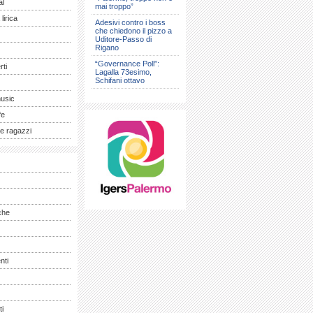
al
mai troppo”
lirica
Adesivi contro i boss
che chiedono il pizzo a
Uditore-Passo di
Rigano
“Governance Poll”:
ti
Lagalla 73esimo,
Schifani ottavo
music
fe
e ragazzi
che
nti
ti