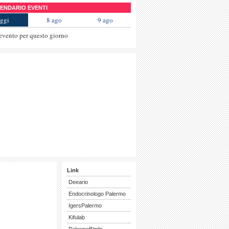
NDARIO EVENTI
ggi
8 ago
9 ago
evento per questo giorno
Link
Deeario
Endocrinologo Palermo
IgersPalermo
Kifulab