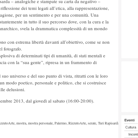
sarda – analogiche e stampate su carta da negativo –
iflessione dei temi legati all’etica, alla rappresentazione,
 ragione, per un sentimento e per una comunità. Una
tantemente in tutto il suo percorso dove, con la cura e la
 anarchico, svela la drammatica complessità di un mondo
vono con estrema libertà davanti all’obiettivo, come se non
l fotografo.
losiva di determinati tipi di umanità, di stati mentali e
ducia con la “sua gente”, ripresa in un frammento di
 suo universo e del suo punto di vista, ritratti con le loro
in un modo poetico, personale e politico, che si costruisce
ulle delusioni.
icembre 2013, dal giovedì al sabato (16:00-20:00).
Eventi
,
,
,
,
,
,
,
izzutoArte
mostra
mostra personale
Palermo
RizzutoArte
serate
Turi Rapisarda
Cultura
Incont