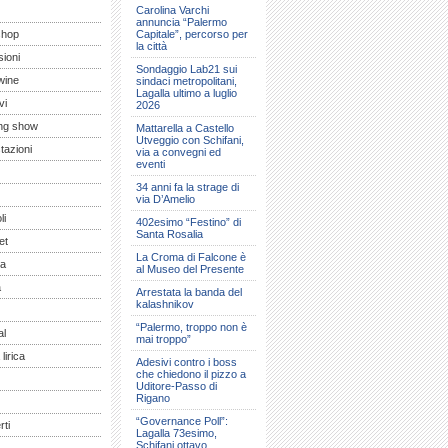
Carolina Varchi
annuncia “Palermo
shop
Capitale”, percorso per
la città
ioni
Sondaggio Lab21 sui
wine
sindaci metropolitani,
Lagalla ultimo a luglio
vi
2026
ng show
Mattarella a Castello
Utveggio con Schifani,
tazioni
via a convegni ed
eventi
34 anni fa la strage di
via D’Amelio
li
402esimo “Festino” di
Santa Rosalia
et
La Croma di Falcone è
a
al Museo del Presente
a
Arrestata la banda del
kalashnikov
“Palermo, troppo non è
al
mai troppo”
lirica
Adesivi contro i boss
che chiedono il pizzo a
Uditore-Passo di
Rigano
“Governance Poll”:
ti
Lagalla 73esimo,
Schifani ottavo