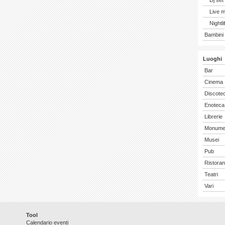
Dj set
Live 
Nightli
Bambini 
Luoghi
Bar
Cinema
Discote
Enoteca
Librerie
Monume
Musei
Pub
Ristoran
Teatri
Vari
Tool
Calendario eventi