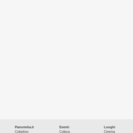
Panormita.it
Eventi
Luoghi
Colophon
Cultura
Cinema