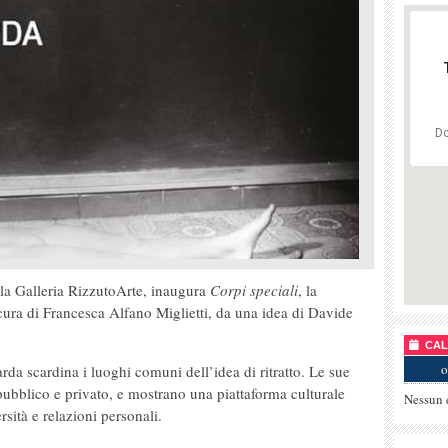
Do
 la Galleria RizzutoArte, inaugura
Corpi speciali
, la
cura di Francesca Alfano Miglietti, da una idea di Davide
CALE
o
arda scardina i luoghi comuni dell’idea di ritratto. Le sue
pubblico e privato, e mostrano una piattaforma culturale
Nessun 
rsità e relazioni personali.