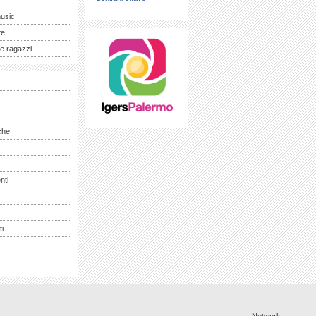
music
fe
e ragazzi
che
nti
ti