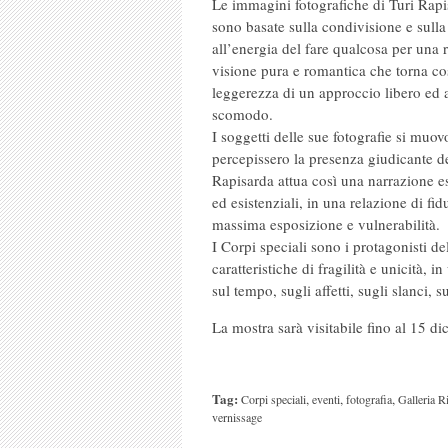
Le immagini fotografiche di Turi Rapi
sono basate sulla condivisione e sulla r
all’energia del fare qualcosa per una
visione pura e romantica che torna cos
leggerezza di un approccio libero ed
scomodo.
I soggetti delle sue fotografie si muo
percepissero la presenza giudicante de
Rapisarda attua così una narrazione esp
ed esistenziali, in una relazione di fi
massima esposizione e vulnerabilità.
I Corpi speciali sono i protagonisti del
caratteristiche di fragilità e unicità, 
sul tempo, sugli affetti, sugli slanci, s
La mostra sarà visitabile fino al 15 d
Tag:
,
,
,
Corpi speciali
eventi
fotografia
Galleria R
vernissage