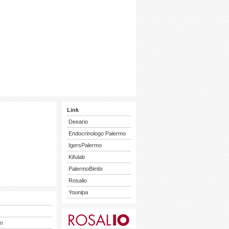
Link
Deeario
Endocrinologo Palermo
IgersPalermo
Kifulab
PalermoBimbi
Rosalio
Younipa
ri