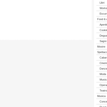
Libri
Work
Escurs
Food & 
Aperiti
Cooki
Degus
Sagre
Mostre
Spettaco
Cabar
Cinem
Danz
Moda
Music
Opera 
Teatro
Musica
Concer