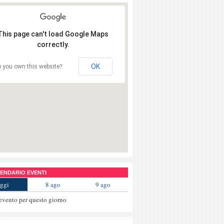
This page can't load Google Maps
correctly.
OK
 you own this website?
NDARIO EVENTI
ggi
8 ago
9 ago
evento per questo giorno