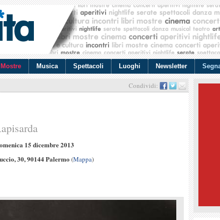
Mostre
Musica
Spettacoli
Luoghi
Newsletter
Segna
Condividi:
Rapisarda
omenica 15 dicembre 2013
uccio, 30, 90144 Palermo
(
Mappa
)