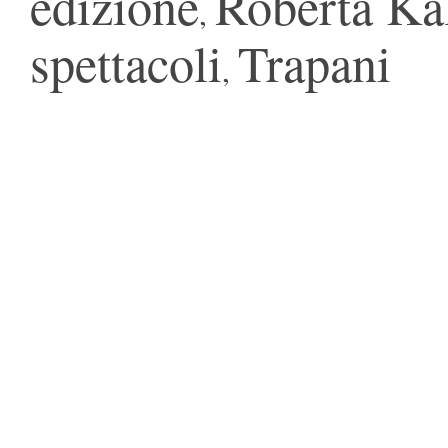
edizione
Roberta Kal
,
spettacoli
Trapani
,