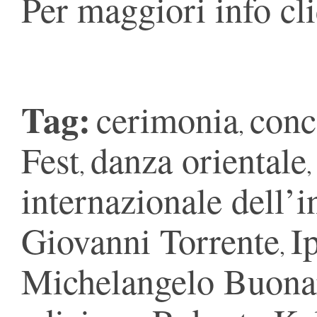
Per maggiori info cl
Tag:
cerimonia
conc
,
Fest
danza orientale
,
internazionale dell’i
Giovanni Torrente
I
,
Michelangelo Buonar