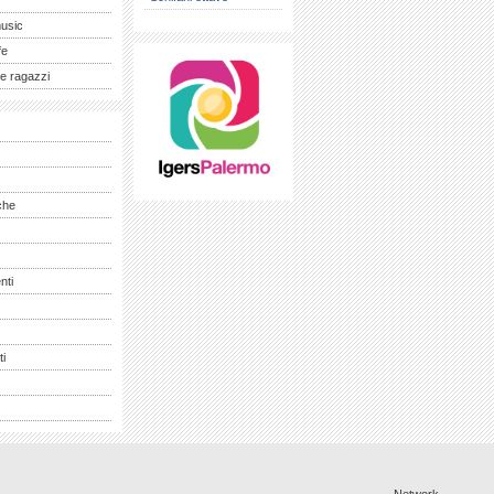
music
fe
e ragazzi
che
nti
ti