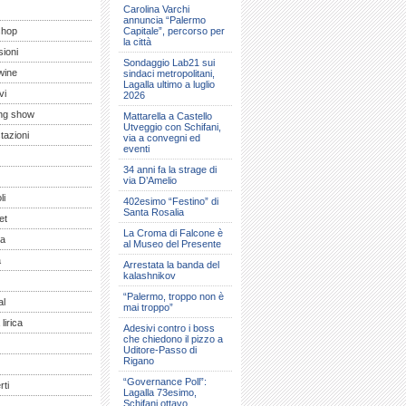
Carolina Varchi
annuncia “Palermo
shop
Capitale”, percorso per
la città
ioni
Sondaggio Lab21 sui
wine
sindaci metropolitani,
Lagalla ultimo a luglio
vi
2026
ng show
Mattarella a Castello
Utveggio con Schifani,
tazioni
via a convegni ed
eventi
34 anni fa la strage di
via D’Amelio
li
402esimo “Festino” di
Santa Rosalia
et
La Croma di Falcone è
a
al Museo del Presente
a
Arrestata la banda del
kalashnikov
“Palermo, troppo non è
al
mai troppo”
lirica
Adesivi contro i boss
che chiedono il pizzo a
Uditore-Passo di
Rigano
“Governance Poll”:
ti
Lagalla 73esimo,
Schifani ottavo