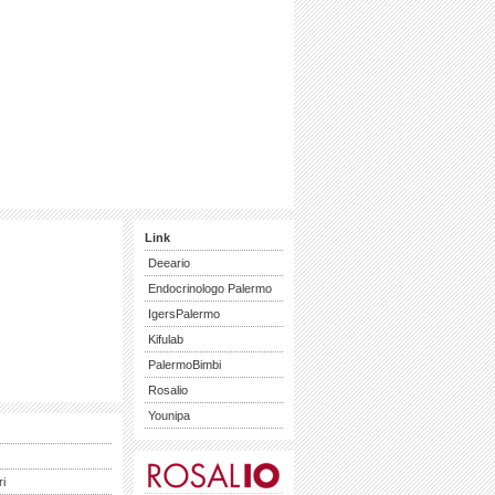
Link
Deeario
Endocrinologo Palermo
IgersPalermo
Kifulab
PalermoBimbi
Rosalio
Younipa
ri