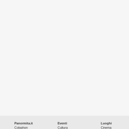
Panormita.it
Eventi
Luoghi
Colophon
Cultura
Cinema