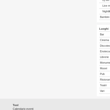
Dj set
Live 
Nightli
Bambini 
Luoghi
Bar
Cinema
Discote
Enoteca
Librerie
Monume
Musei
Pub
Ristoran
Teatri
Vari
Tool
Calendario eventi