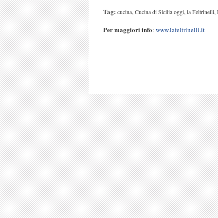
Tag:
,
,
,
cucina
Cucina di Sicilia oggi
la Feltrinelli
Per maggiori info
:
www.lafeltrinelli.it