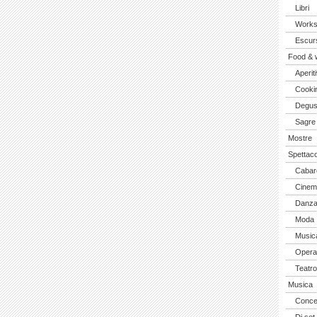
Libri
Work
Escurs
Food & 
Aperiti
Cooki
Degus
Sagre
Mostre
Spettaco
Cabar
Cinem
Danz
Moda
Music
Opera 
Teatro
Musica
Concer