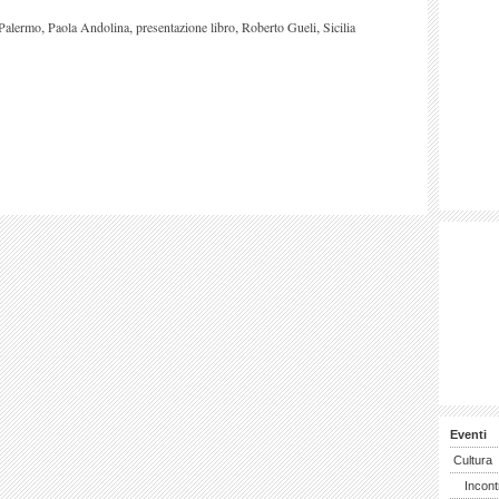
,
,
,
,
Palermo
Paola Andolina
presentazione libro
Roberto Gueli
Sicilia
Eventi
Cultura
Incont