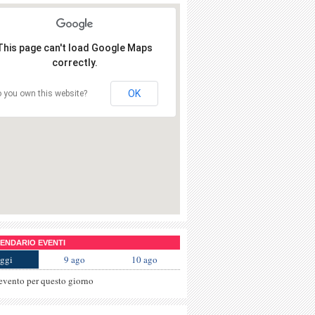
This page can't load Google Maps
correctly.
OK
 you own this website?
NDARIO EVENTI
ggi
9 ago
10 ago
evento per questo giorno