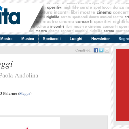
Mostre
Musica
Spettacoli
Luoghi
Newsletter
Segna
Condividi:
oggi
 Paola Andolina
33 Palermo
(
Mappa
)