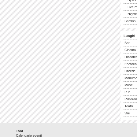
Dj set
Live 
Nightli
Bambini 
Luoghi
Bar
Cinema
Discote
Enoteca
Librerie
Monume
Musei
Pub
Ristoran
Teatri
Vari
Tool
Calendario eventi