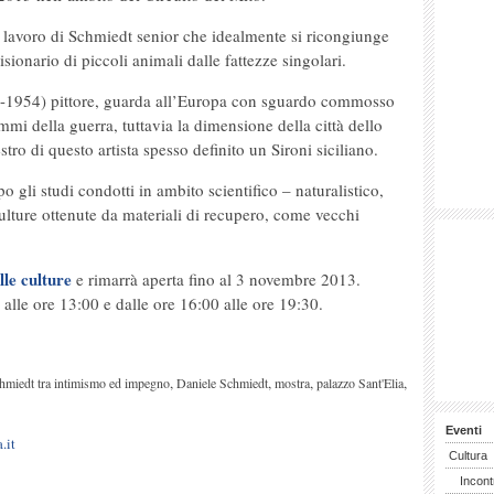
 lavoro di Schmiedt senior che idealmente si ricongiunge
isionario di piccoli animali dalle fattezze singolari.
8-1954) pittore, guarda all’Europa con sguardo commosso
mmi della guerra, tuttavia la dimensione della città dello
stro di questo artista spesso definito un Sironi siciliano.
 gli studi condotti in ambito scientifico – naturalistico,
ulture ottenute da materiali di recupero, come vecchi
le culture
e rimarrà aperta fino al 3 novembre 2013.
 alle ore 13:00 e dalle ore 16:00 alle ore 19:30.
,
,
,
,
hmiedt tra intimismo ed impegno
Daniele Schmiedt
mostra
palazzo Sant'Elia
Eventi
.it
Cultura
Incont