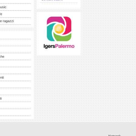
music
fe
e ragazzi
che
nti
ti