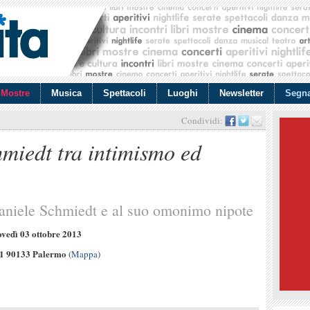
Mostre
Musica
Spettacoli
Luoghi
Newsletter
Segna
Condividi:
miedt tra intimismo ed
Daniele Schmiedt e al suo omonimo nipote
ovedì 03 ottobre 2013
1 90133 Palermo
(
Mappa
)