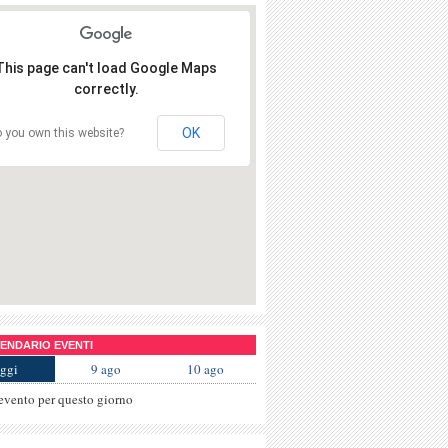
This page can't load Google Maps
correctly.
OK
 you own this website?
NDARIO EVENTI
ggi
9 ago
10 ago
evento per questo giorno