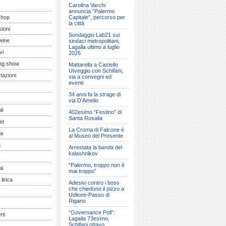
Carolina Varchi
annuncia “Palermo
shop
Capitale”, percorso per
la città
ioni
Sondaggio Lab21 sui
wine
sindaci metropolitani,
Lagalla ultimo a luglio
vi
2026
ng show
Mattarella a Castello
Utveggio con Schifani,
tazioni
via a convegni ed
eventi
34 anni fa la strage di
via D’Amelio
li
402esimo “Festino” di
Santa Rosalia
et
La Croma di Falcone è
a
al Museo del Presente
a
Arrestata la banda del
kalashnikov
“Palermo, troppo non è
al
mai troppo”
lirica
Adesivi contro i boss
che chiedono il pizzo a
Uditore-Passo di
Rigano
“Governance Poll”:
ti
Lagalla 73esimo,
Schifani ottavo