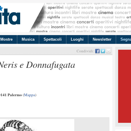
Mostre
Musica
Spettacoli
Luoghi
Newsletter
Segna
Condividi:
Neris e Donnafugata
90141 Palermo
(
Mappa
)