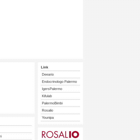
Link
Deeario
Endocrinologo Palermo
IgersPalermo
Kifulab
PalermoBimbi
Rosalio
Younipa
ri