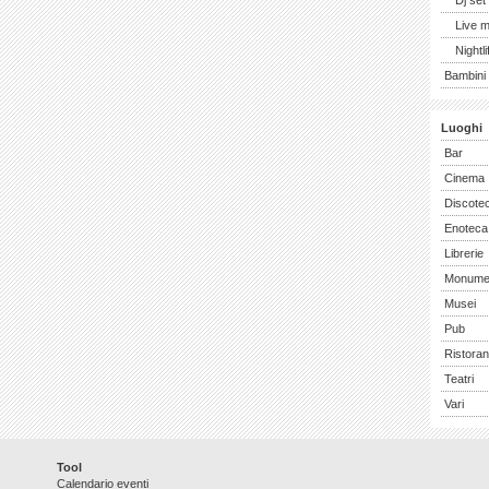
Dj set
Live 
Nightli
Bambini 
Luoghi
Bar
Cinema
Discote
Enoteca
Librerie
Monume
Musei
Pub
Ristoran
Teatri
Vari
Tool
Calendario eventi