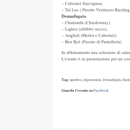
– Cabernet Sauvignon,
– Tal Luc ( Passito Verduzzo-Riesling
Donnafugata
– Chairandà (Chardonnay),
– Lighea (zibibbo secco),
– Angheli (Merlot e Cabernet),
– Ben Ryè (Passito di Pantelleria)
In abbinamento una selezione di salum
L’evento è su prenotazione per un cos
Tag:
,
,
,
aperitivo
degustazione
Donnafugata
Enote
Guarda l'evento su
Facebook