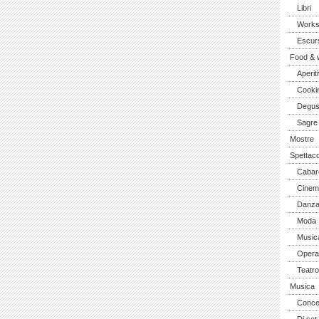
Libri
Work
Escurs
Food & 
Aperiti
Cooki
Degus
Sagre
Mostre
Spettaco
Cabar
Cinem
Danz
Moda
Music
Opera 
Teatro
Musica
Concer