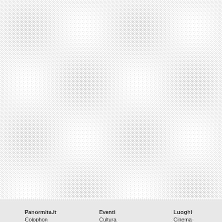
Panormita.it
Eventi
Luoghi
Colophon
Cultura
Cinema