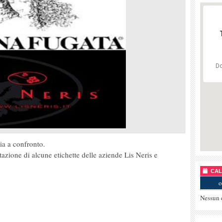
Do
lia a confronto.
azione di alcune etichette delle aziende Lis Neris e
CALE
o
Nessun 