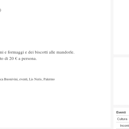
)
i e formaggi e dei biscotti alle mandorle.
to di 20 € a persona.
,
,
,
ca Buonivini
eventi
Lis Neris
Palermo
Eventi
Cultura
Incont