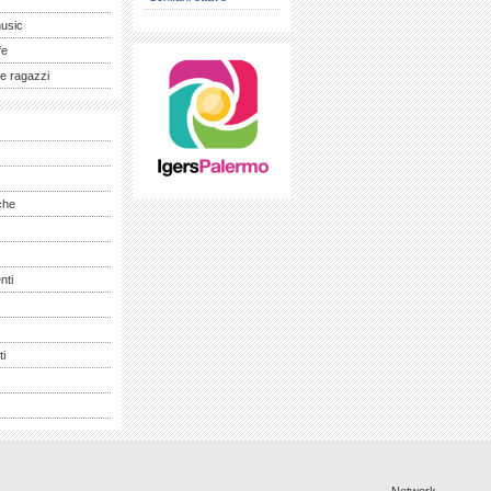
music
fe
e ragazzi
che
nti
ti