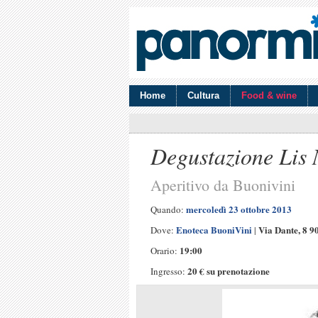
Home
Cultura
Food & wine
Degustazione Lis 
Aperitivo da Buonivini
mercoledì 23 ottobre 2013
Quando:
Enoteca BuoniVini
Via Dante, 8 
Dove:
|
19:00
Orario:
20 € su prenotazione
Ingresso: