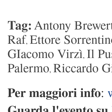
Tag:
Antony Brewer
Raf
Ettore Sorrenti
,
GIacomo Virzì
Il Pu
,
Palermo
Riccardo G
,
Per maggiori info
:
Guarda l'evento su