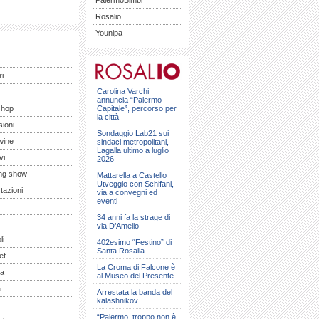
PalermoBimbi
Rosalio
Younipa
ri
Carolina Varchi
annuncia “Palermo
shop
Capitale”, percorso per
la città
ioni
Sondaggio Lab21 sui
wine
sindaci metropolitani,
Lagalla ultimo a luglio
vi
2026
ng show
Mattarella a Castello
Utveggio con Schifani,
tazioni
via a convegni ed
eventi
34 anni fa la strage di
via D’Amelio
li
402esimo “Festino” di
Santa Rosalia
et
La Croma di Falcone è
a
al Museo del Presente
a
Arrestata la banda del
kalashnikov
“Palermo, troppo non è