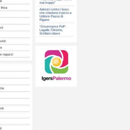
al
mai troppo”
lirica
Adesivi contro i boss
che chiedono il pizzo a
Uditore-Passo di
Rigano
“Governance Poll”:
ti
Lagalla 73esimo,
Schifani ottavo
music
fe
e ragazzi
che
nti
ti