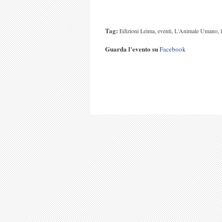
Tag:
,
,
,
Edizioni Leima
eventi
L'Animale Umano
Guarda l'evento su
Facebook