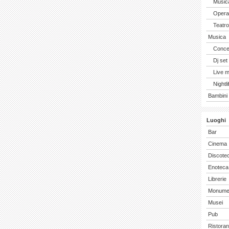
Music
Opera 
Teatro
Musica
Concer
Dj set
Live 
Nightli
Bambini 
Luoghi
Bar
Cinema
Discote
Enoteca
Librerie
Monume
Musei
Pub
Ristoran