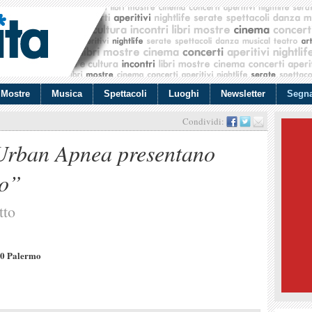
Mostre
Musica
Spettacoli
Luoghi
Newsletter
Segna
Condividi:
 Urban Apnea presentano
o”
tto
00 Palermo