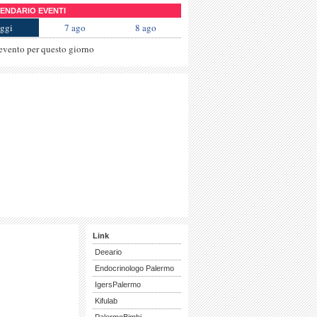
NDARIO EVENTI
ggi
7 ago
8 ago
evento per questo giorno
Link
Deeario
Endocrinologo Palermo
IgersPalermo
Kifulab