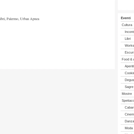
,
,
libri
Palermo
Urban Apnea
Eventi
Cultura
Incont
Libri
Work
Escurs
Food & 
Aperiti
Cooki
Degus
Sagre
Mostre
Spettaco
Cabar
Cinem
Danz
Moda