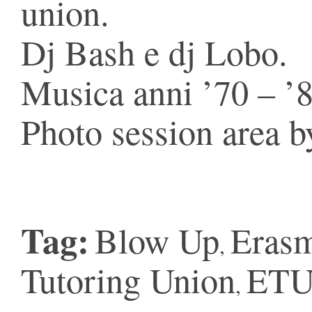
union.
Dj Bash e dj Lobo.
Musica anni ’70 – ’8
Photo session area b
Tag:
Blow Up
Eras
,
Tutoring Union
ET
,