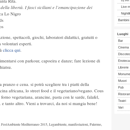
anta Rita.
Dj set
della libertà. I fasci siciliani e l’emancipazione dei
Live 
sca Lo Nigro
Nightli
ds
Bambini 
os
Luoghi
ione, spettacoli, giochi, laboratori didattici, gratuiti o
Bar
 volontari esperti.
Cinema
tà
clicca qui
.
Discote
 cimentarsi con parkour, capoeira e danze; fare lezione di
Enoteca
hiatsu.
Librerie
Monume
Musei
 pranzo e cena. si potrà scegliere tra i piatti della
Pub
ucina africana, lo street food e il vegetariano/vegano. Cous
Ristoran
 forno vegetariana, arancine, pasta con le sarde, falafel,
Teatri
 tanto altro. Vieni a trovarci, da noi si mangia bene!
Vari
,
,
,
,
,
FestAmbiente Mediterraneo 2015
Legambiente
manifestazioni
Palermo