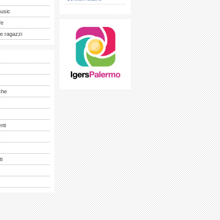
music
fe
e ragazzi
che
nti
ti