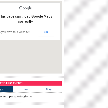
This page can't load Google Maps
correctly.
OK
 you own this website?
NDARIO EVENTI
ggi
7 ago
8 ago
evento per questo giorno