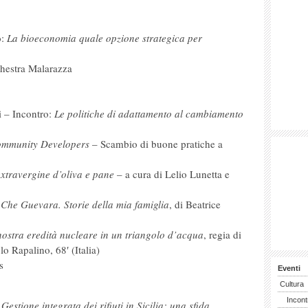
o:
La bioeconomia quale opzione strategica per
chestra Malarazza
i – Incontro:
Le politiche di adattamento al cambiamento
mmunity Developers
– Scambio di buone pratiche a
extravergine d’oliva e pane
– a cura di Lelio Lunetta e
Che Guevara. Storie della mia famiglia
, di Beatrice
nostra eredità nucleare in un triangolo d’acqua
, regia di
o Rapalino, 68′ (Italia)
s
Eventi
Cultura
Incont
:
Gestione integrata dei rifiuti in Sicilia: una sfida