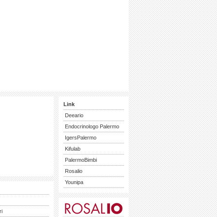
Link
Deeario
Endocrinologo Palermo
IgersPalermo
Kifulab
PalermoBimbi
Rosalio
Younipa
ri