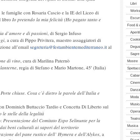
Libri
Work
 le famiglie con Rosaria Cascio e la IE del Liceo di
Escurs
 libro
Io pretendo la mia felicità (Ho pagato tanto e
Food & 
ia d’amore e di passioni
, di Sergio Infuso
Aperiti
ggi
, a cura di Pippo Privitera, maestro assaggiatori di
Cooki
zione all’email
segreteria@festambientemediterraneo.it
al
Degus
Sagre
ne di vino
, cura di Marilina Paternò
Mostre
 lanterne
, regia di Stefano e Mario Martone, 45′ (Italia)
Spettaco
Cabar
Cinem
Danz
:
Porte chiuse. Cosa c’è dietro le parole dell’Italia e
Moda
Music
on Dominich Buttaccio Tardio e Concetta Di Liberto sul
Opera 
e stelle della legalità
Teatro
o:
Presentazione del Comitato Expo Selinunte per la
Musica
dai beni culturali ai sapori del territorio
zione del pane rustico dell’ Hymera e dell’Alykos
, a
Concer