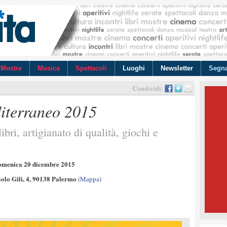
Mostre
Musica
Spettacoli
Luoghi
Newsletter
Segna
Condividi:
iterraneo 2015
ibri, artigianato di qualità, giochi e
omenica 20 dicembre 2015
olo Gili, 4, 90138 Palermo
(
Mappa
)