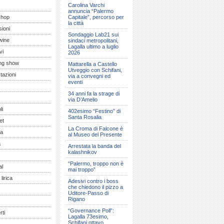
Carolina Varchi
annuncia “Palermo
shop
Capitale”, percorso per
la città
ioni
Sondaggio Lab21 sui
wine
sindaci metropolitani,
Lagalla ultimo a luglio
vi
2026
ng show
Mattarella a Castello
Utveggio con Schifani,
tazioni
via a convegni ed
eventi
34 anni fa la strage di
via D’Amelio
li
402esimo “Festino” di
Santa Rosalia
et
La Croma di Falcone è
a
al Museo del Presente
a
Arrestata la banda del
kalashnikov
“Palermo, troppo non è
al
mai troppo”
lirica
Adesivi contro i boss
che chiedono il pizzo a
Uditore-Passo di
Rigano
“Governance Poll”:
ti
Lagalla 73esimo,
Schifani ottavo