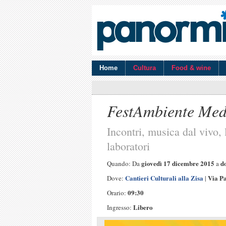
Home
Cultura
Food & wine
FestAmbiente Med
Incontri, musica dal vivo, l
laboratori
giovedì 17 dicembre 2015
d
Quando: Da
a
Cantieri Culturali alla Zisa
Via Pa
Dove:
|
09:30
Orario:
Libero
Ingresso: