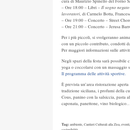
cura di Maurizio Spinello del Forno S
– Ore 18:00 – Libri –
Il sogno negato 
lavoratori
, di Carmelo Botta, France
– Ore 19:00 – Concerto – Street Chor
– Ore 21:00 – Concerto – Jerusa Barr
Per i più piccoli, si svolgeranno animaz
con un piccolo contributo, condotti da
Per maggiori informazioni sulle attivi
Negli spazi della festa sarà possibile
yoga o coccolarsi con un massaggio s
Il programma delle attività sportive.
È prevista un’area ristorazione aperta a
tradizione siciliana, i profumi della c
Cous, panino con la salsiccia, pasta al
caponata, panettone, vino biologico… e
Tag:
,
,
ambiente
Cantieri Culturali alla Zisa
eventi
sostenibilità