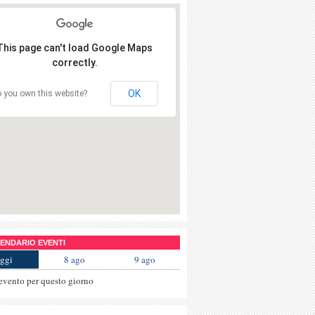
This page can't load Google Maps
correctly.
OK
 you own this website?
NDARIO EVENTI
ggi
8 ago
9 ago
evento per questo giorno