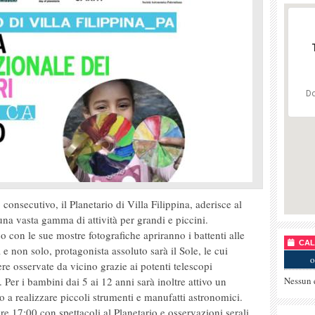
Do
onsecutivo, il Planetario di Villa Filippina, aderisce al
a vasta gamma di attività per grandi e piccini.
 con le sue mostre fotografiche apriranno i battenti alle
CALE
 e non solo, protagonista assoluto sarà il Sole, le cui
o
e osservate da vicino grazie ai potenti telescopi
. Per i bambini dai 5 ai 12 anni sarà inoltre attivo un
Nessun 
o a realizzare piccoli strumenti e manufatti astronomici.
re 17:00 con spettacoli al Planetario e osservazioni serali