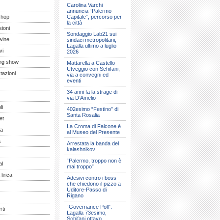
Carolina Varchi
annuncia “Palermo
shop
Capitale”, percorso per
la città
ioni
Sondaggio Lab21 sui
wine
sindaci metropolitani,
Lagalla ultimo a luglio
vi
2026
ng show
Mattarella a Castello
Utveggio con Schifani,
tazioni
via a convegni ed
eventi
34 anni fa la strage di
via D’Amelio
li
402esimo “Festino” di
Santa Rosalia
et
La Croma di Falcone è
a
al Museo del Presente
a
Arrestata la banda del
kalashnikov
“Palermo, troppo non è
al
mai troppo”
lirica
Adesivi contro i boss
che chiedono il pizzo a
Uditore-Passo di
Rigano
“Governance Poll”:
ti
Lagalla 73esimo,
Schifani ottavo