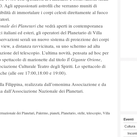
0. Agli appassionati astrofili che verranno muniti di
bilità di immortalare i corpi celesti direttamente al fuoco
atori.
onale dei Planetari
che vedrà aperti in contemporanea
i italiani ed esteri, gli operatori del Planetario di Villa
servazioni serali un nuovo sistema di proiezione dei corpi
 view, a distanza ravvicinata, su uno schermo ad alta
azione del telescopio. L’ultima novità, pensata ad hoc per
o spettacolo di marionette dal titolo
Il Gigante Orione
,
ociazione Culturale Teatro degli Spiriti. Lo spettacolo di
liche (alle ore 17:00,18:00 e 19:00).
la Filippina, realizzata dall’omonima Associazione e da
a dall’Associazione Nazionale dei Planetari.
,
,
,
,
,
,
ernazionale dei Planetari
Palermo
pianeti
Planetario
stelle
telescopio
Villa
Eventi
Cultura
Incont