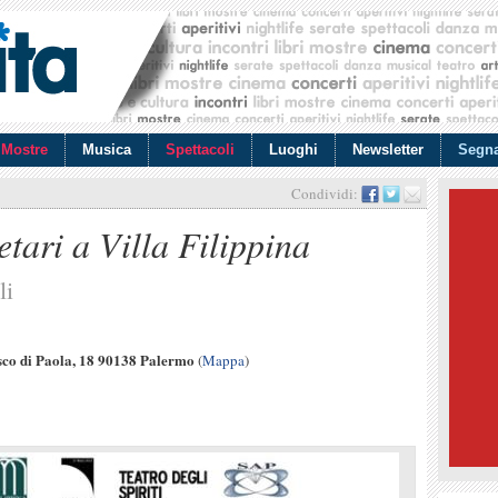
Mostre
Musica
Spettacoli
Luoghi
Newsletter
Segna
Condividi:
tari a Villa Filippina
li
sco di Paola, 18 90138 Palermo
(
Mappa
)