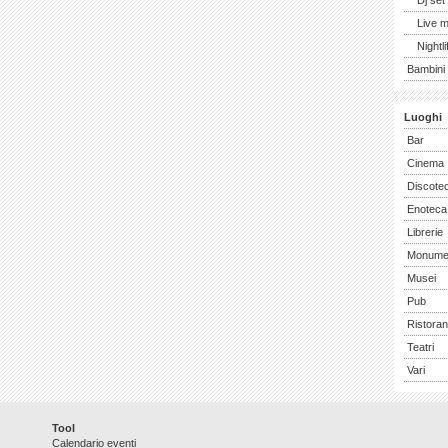
Dj set
Live 
Nightli
Bambini 
Luoghi
Bar
Cinema
Discote
Enoteca
Librerie
Monume
Musei
Pub
Ristoran
Teatri
Vari
Tool
Calendario eventi