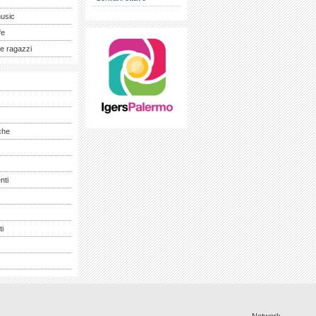
music
fe
e ragazzi
che
nti
ti