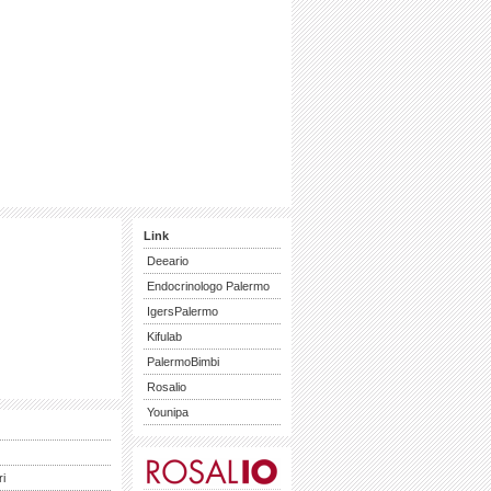
Link
Deeario
Endocrinologo Palermo
IgersPalermo
Kifulab
PalermoBimbi
Rosalio
Younipa
ri