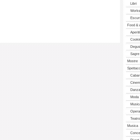
Libri
Work
Escurs
Food & 
Aperiti
Cooki
Degus
Sagre
Mostre
Spettaco
Cabar
Cinem
Danz
Moda
Music
Opera 
Teatro
Musica
Concer