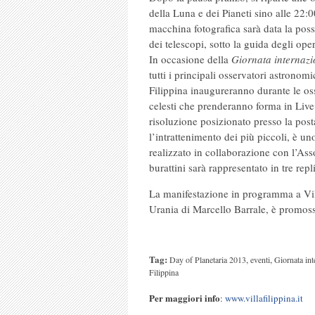
della Luna e dei Pianeti sino alle 22:0
macchina fotografica sarà data la possi
dei telescopi, sotto la guida degli oper
In occasione della
Giornata internazi
tutti i principali osservatori astronomic
Filippina inaugureranno durante le os
celesti che prenderanno forma in Live
risoluzione posizionato presso la post
l’intrattenimento dei più piccoli, è un
realizzato in collaborazione con l’Ass
burattini sarà rappresentato in tre rep
La manifestazione in programma a Vil
Urania di Marcello Barrale, è promoss
Tag:
,
,
Day of Planetaria 2013
eventi
Giornata int
Filippina
Per maggiori info
:
www.villafilippina.it