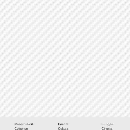
Panormita.it
Eventi
Luoghi
Colophon
Cultura
Cinema