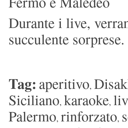
Fermo e Maledeo
Durante i live, verran
succulente sorprese.
Tag:
aperitivo
Disak
,
Siciliano
karaoke
li
,
,
Palermo
rinforzato
s
,
,