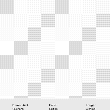
Panormita.it
Eventi
Luoghi
Colophon
Cultura
Cinema