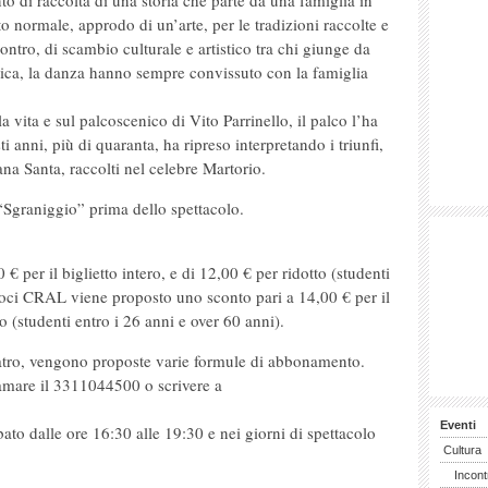
to di raccolta di una storia che parte da una famiglia in
tto normale, approdo di un’arte, per le tradizioni raccolte e
tro, di scambio culturale e artistico tra chi giunge da
musica, la danza hanno sempre convissuto con la famiglia
 vita e sul palcoscenico di Vito Parrinello, il palco l’ha
i anni, più di quaranta, ha ripreso interpretando i triunfi,
mana Santa, raccolti nel celebre Martorio.
“Sgraniggio” prima dello spettacolo.
0 € per il biglietto intero, e di 12,00 € per ridotto (studenti
 soci CRAL viene proposto uno sconto pari a 14,00 € per il
to (studenti entro i 26 anni e over 60 anni).
eatro, vengono proposte varie formule di abbonamento.
iamare il 3311044500 o scrivere a
Eventi
bato dalle ore 16:30 alle 19:30 e nei giorni di spettacolo
Cultura
Incont