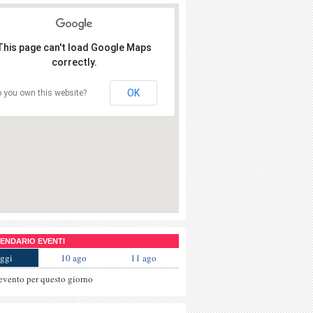
This page can't load Google Maps
correctly.
OK
 you own this website?
NDARIO EVENTI
ggi
10 ago
11 ago
evento per questo giorno