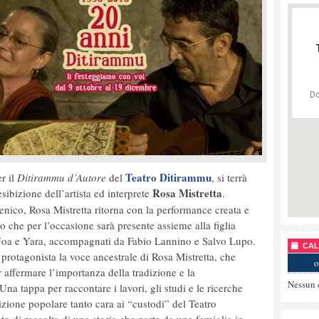
Do
Teatro Ditirammu
r il
Ditirammu d’Autore
del
, si terrà
Rosa Mistretta
’esibizione dell’artista ed interprete
.
nico, Rosa Mistretta ritorna con la performance creata e
o che per l’occasione sarà presente assieme alla figlia
ti Noa e Yara, accompagnati da Fabio Lannino e Salvo Lupo.
CALE
rotagonista la voce ancestrale di Rosa Mistretta, che
o
r affermare l’importanza della tradizione e la
Nessun 
Una tappa per raccontare i lavori, gli studi e le ricerche
izione popolare tanto cara ai “custodi” del Teatro