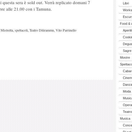
esta sera è sold out. Verrà replicato domani 7
Libri
re alle 21.00 con i Tamuna.
Work
Escurs
Food & 
,
,
,
Mistretta
spettacoli
Teatro Ditirammu
Vito Parrinello
Aperiti
Cooki
Degus
Sagre
Mostre
Spettaco
Cabar
Cinem
Danz
Moda
Music
Opera 
Teatro
Musica
Concer