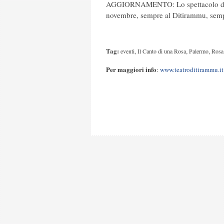
AGGIORNAMENTO: Lo spettacolo di qu
novembre, sempre al Ditirammu, semp
Tag:
,
,
,
eventi
Il Canto di una Rosa
Palermo
Rosa 
Per maggiori info
:
www.teatroditirammu.it