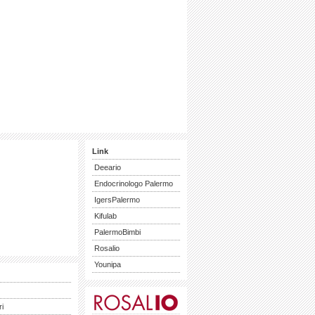
Link
Deeario
Endocrinologo Palermo
IgersPalermo
Kifulab
PalermoBimbi
Rosalio
Younipa
ri