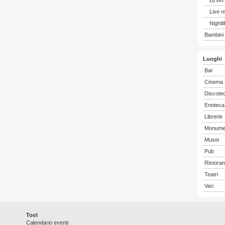
Dj set
Live 
Nightli
Bambini 
Luoghi
Bar
Cinema
Discote
Enoteca
Librerie
Monume
Musei
Pub
Ristoran
Teatri
Vari
Tool
Calendario eventi