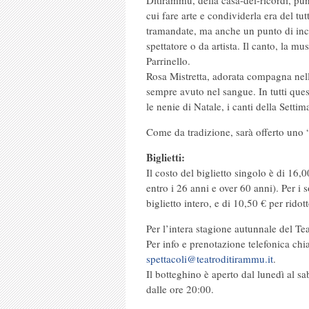
Ditirammu, della casa-dei-ricordi, pun
cui fare arte e condividerla era del tu
tramandate, ma anche un punto di incon
spettatore o da artista. Il canto, la 
Parrinello.
Rosa Mistretta, adorata compagna nella
sempre avuto nel sangue. In tutti quest
le nenie di Natale, i canti della Setti
Come da tradizione, sarà offerto uno 
Biglietti:
Il costo del biglietto singolo è di 16,0
entro i 26 anni e over 60 anni). Per i
biglietto intero, e di 10,50 € per ridot
Per l’intera stagione autunnale del T
Per info e prenotazione telefonica ch
spettacoli@teatroditirammu.it
.
Il botteghino è aperto dal lunedì al sa
dalle ore 20:00.