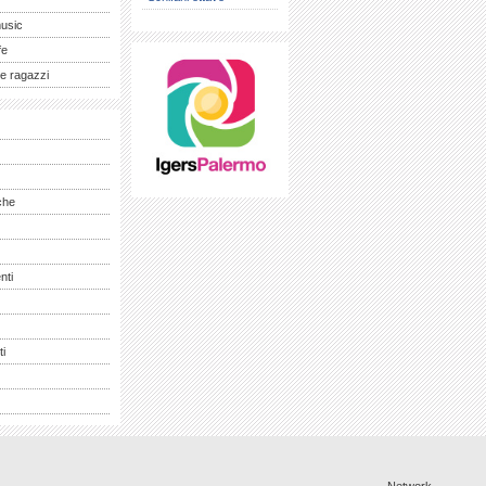
music
fe
e ragazzi
che
nti
ti