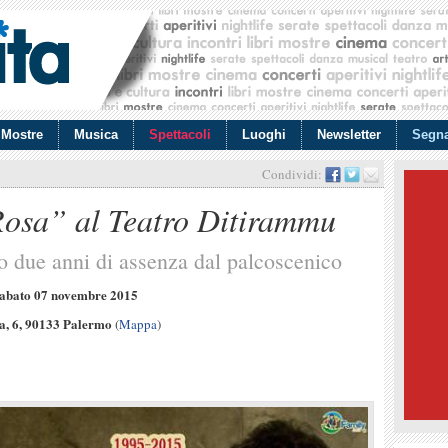
Mostre
Musica
Spettacoli
Luoghi
Newsletter
Segna
Condividi:
Rosa” al Teatro Ditirammu
o due anni di assenza dal palcoscenico
sabato 07 novembre 2015
a, 6, 90133 Palermo
(
Mappa
)