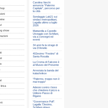
Carolina Varchi
annuncia “Palermo
shop
Capitale”, percorso per
la città
ioni
Sondaggio Lab21 sui
wine
sindaci metropolitani,
Lagalla ultimo a luglio
vi
2026
ng show
Mattarella a Castello
Utveggio con Schifani,
tazioni
via a convegni ed
eventi
34 anni fa la strage di
via D’Amelio
li
402esimo “Festino” di
Santa Rosalia
et
La Croma di Falcone è
a
al Museo del Presente
a
Arrestata la banda del
kalashnikov
“Palermo, troppo non è
al
mai troppo”
lirica
Adesivi contro i boss
che chiedono il pizzo a
Uditore-Passo di
Rigano
“Governance Poll”:
ti
Lagalla 73esimo,
Schifani ottavo