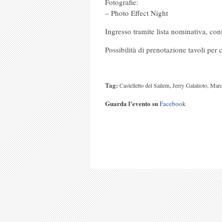
Fotografie:
– Photo Effect Night
Ingresso tramite lista nominativa, c
Possibilità di prenotazione tavoli per
Tag:
,
,
Castelletto del Sailem
Jerry Galatioto
Marc
Guarda l'evento su
Facebook