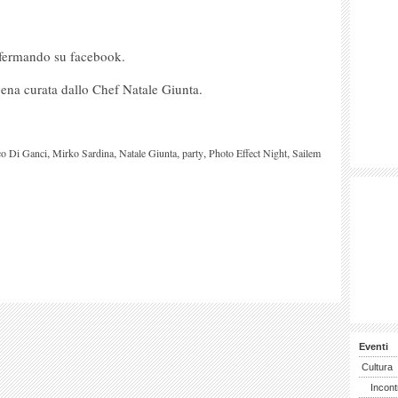
onfermando su facebook.
 cena curata dallo Chef Natale Giunta.
,
,
,
,
,
o Di Ganci
Mirko Sardina
Natale Giunta
party
Photo Effect Night
Sailem
Eventi
Cultura
Incont