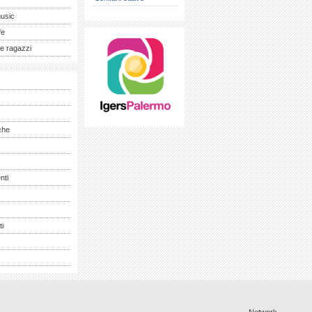
music
fe
e ragazzi
che
nti
ti