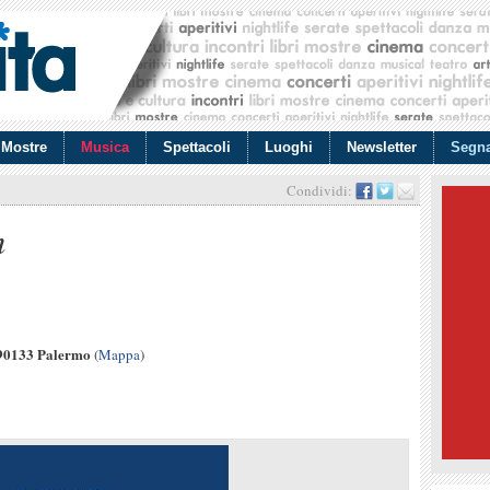
Mostre
Musica
Spettacoli
Luoghi
Newsletter
Segna
Condividi:
m
 90133 Palermo
(
Mappa
)