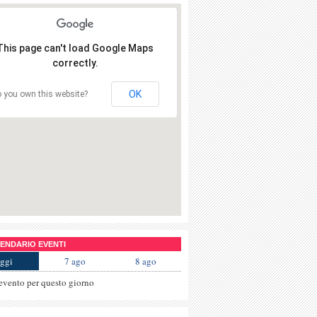
This page can't load Google Maps
correctly.
OK
 you own this website?
NDARIO EVENTI
ggi
7 ago
8 ago
evento per questo giorno