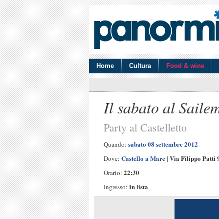
Home
Cultura
Food & wine
Il sabato al Saile
Party al Castelletto
sabato 08 settembre 2012
Quando:
Castello a Mare
Via Filippo Patti
Dove:
|
22:30
Orario:
In lista
Ingresso: