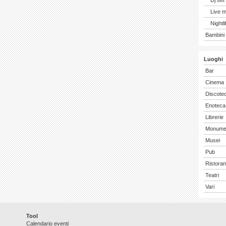
Dj set
Live 
Nightli
Bambini 
Luoghi
Bar
Cinema
Discote
Enoteca
Librerie
Monume
Musei
Pub
Ristoran
Teatri
Vari
Tool
Calendario eventi