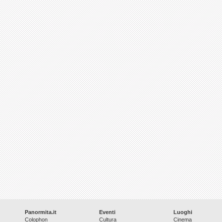
Panormita.it
Eventi
Luoghi
Colophon
Cultura
Cinema