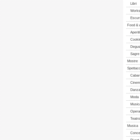
Libri
Work
Escurs
Food & 
Aperiti
Cooki
Degus
Sagre
Mostre
Spettaco
Cabar
Cinem
Danz
Moda
Music
Opera 
Teatro
Musica
Concer