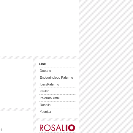
Link
Deeario
Endocrinologo Palermo
IgersPalermo
Kifulab
PalermoBimbi
Rosalio
Younipa
ri