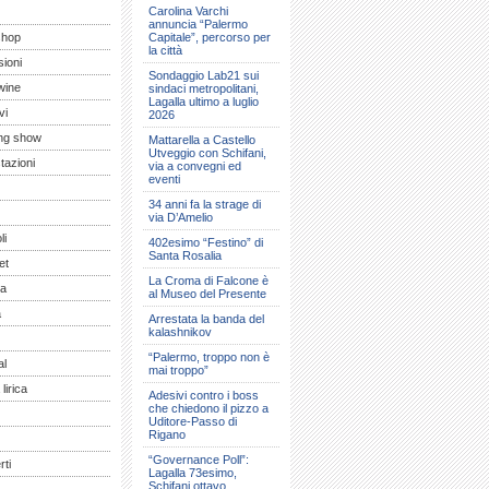
Carolina Varchi
annuncia “Palermo
shop
Capitale”, percorso per
la città
ioni
Sondaggio Lab21 sui
wine
sindaci metropolitani,
Lagalla ultimo a luglio
vi
2026
ng show
Mattarella a Castello
Utveggio con Schifani,
tazioni
via a convegni ed
eventi
34 anni fa la strage di
via D’Amelio
li
402esimo “Festino” di
Santa Rosalia
et
La Croma di Falcone è
a
al Museo del Presente
a
Arrestata la banda del
kalashnikov
“Palermo, troppo non è
al
mai troppo”
lirica
Adesivi contro i boss
che chiedono il pizzo a
Uditore-Passo di
Rigano
“Governance Poll”:
ti
Lagalla 73esimo,
Schifani ottavo