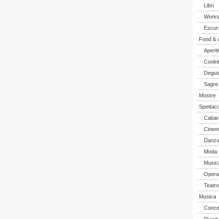
Libri
Work
Escurs
Food & 
Aperiti
Cooki
Degus
Sagre
Mostre
Spettaco
Cabar
Cinem
Danz
Moda
Music
Opera 
Teatro
Musica
Concer