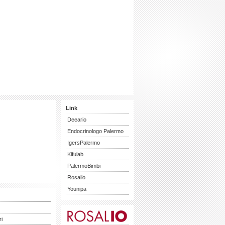
Link
Deeario
Endocrinologo Palermo
IgersPalermo
Kifulab
PalermoBimbi
Rosalio
Younipa
ri