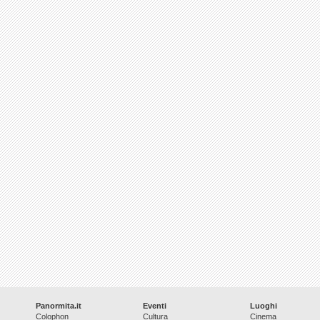
Panormita.it
Eventi
Luoghi
Colophon
Cultura
Cinema