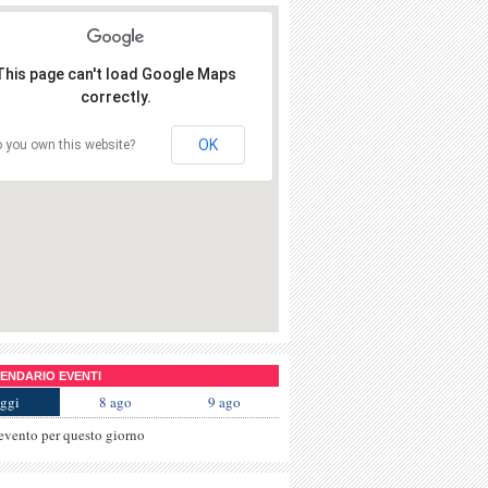
This page can't load Google Maps
correctly.
OK
 you own this website?
NDARIO EVENTI
ggi
8 ago
9 ago
evento per questo giorno