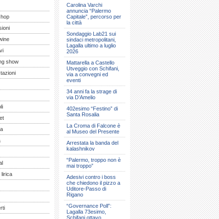
Carolina Varchi
annuncia “Palermo
shop
Capitale”, percorso per
la città
ioni
Sondaggio Lab21 sui
wine
sindaci metropolitani,
Lagalla ultimo a luglio
vi
2026
ng show
Mattarella a Castello
Utveggio con Schifani,
tazioni
via a convegni ed
eventi
34 anni fa la strage di
via D’Amelio
li
402esimo “Festino” di
Santa Rosalia
et
La Croma di Falcone è
a
al Museo del Presente
a
Arrestata la banda del
kalashnikov
“Palermo, troppo non è
al
mai troppo”
lirica
Adesivi contro i boss
che chiedono il pizzo a
Uditore-Passo di
Rigano
“Governance Poll”:
ti
Lagalla 73esimo,
Schifani ottavo