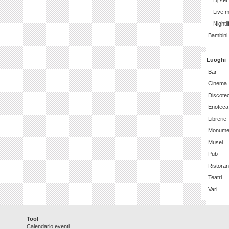
Dj set
Live 
Nightli
Bambini 
Luoghi
Bar
Cinema
Discote
Enoteca
Librerie
Monume
Musei
Pub
Ristoran
Teatri
Vari
Tool
Calendario eventi