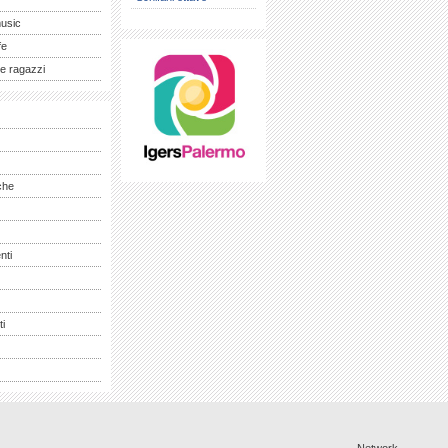
music
fe
e ragazzi
che
nti
ti