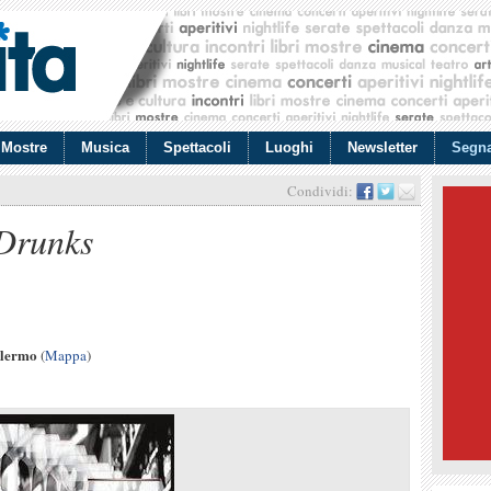
Mostre
Musica
Spettacoli
Luoghi
Newsletter
Segna
Condividi:
 Drunks
alermo
(
Mappa
)