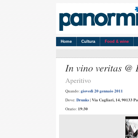
Home
Cultura
Food & wine
In vino veritas @
Aperitivo
giovedì 20 gennaio 2011
Quando:
Drunks
Via Cagliari, 14, 90133 P
Dove:
|
19:30
Orario: