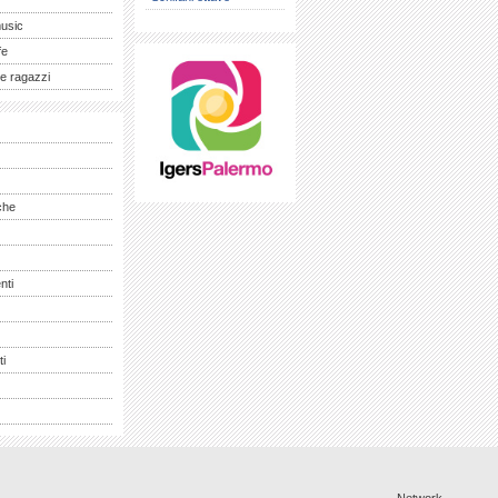
music
fe
e ragazzi
che
nti
ti