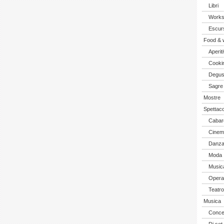
Libri
Work
Escurs
Food & 
Aperiti
Cooki
Degus
Sagre
Mostre
Spettaco
Cabar
Cinem
Danz
Moda
Music
Opera 
Teatro
Musica
Concer