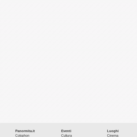
Panormita.it
Eventi
Luoghi
Colophon
Cultura
Cinema