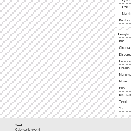
Dj set
Live 
Nightli
Bambini 
Luoghi
Bar
Cinema
Discote
Enoteca
Librerie
Monume
Musei
Pub
Ristoran
Teatri
Vari
Tool
Calendario eventi