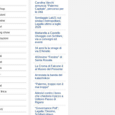
Carolina Varchi
annuncia “Palermo
shop
Capitale”, percorso per
la città
ioni
Sondaggio Lab21 sui
wine
sindaci metropolitani,
Lagalla ultimo a luglio
vi
2026
ng show
Mattarella a Castello
Utveggio con Schifani,
tazioni
via a convegni ed
eventi
34 anni fa la strage di
via D’Amelio
li
402esimo “Festino” di
Santa Rosalia
et
La Croma di Falcone è
a
al Museo del Presente
a
Arrestata la banda del
kalashnikov
“Palermo, troppo non è
al
mai troppo”
lirica
Adesivi contro i boss
che chiedono il pizzo a
Uditore-Passo di
Rigano
“Governance Poll”:
ti
Lagalla 73esimo,
Schifani ottavo