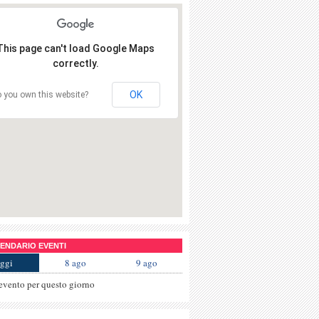
This page can't load Google Maps
correctly.
OK
 you own this website?
NDARIO EVENTI
ggi
8 ago
9 ago
evento per questo giorno