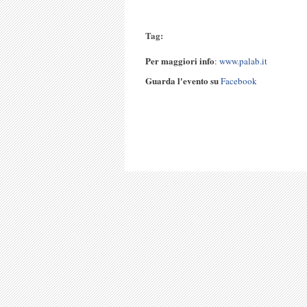
Tag:
Per maggiori info
:
www.palab.it
Guarda l'evento su
Facebook