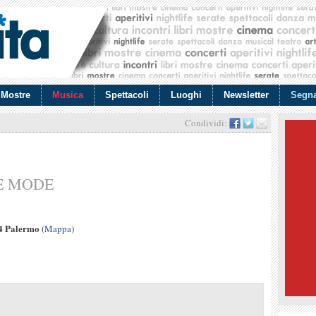
Mostre
Musica
Spettacoli
Luoghi
Newsletter
Segna
Condividi:
CHE MODE
34 Palermo
(
Mappa
)