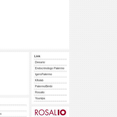
Link
Deeario
Endocrinologo Palermo
IgersPalermo
Kifulab
PalermoBimbi
Rosalio
Younipa
ri