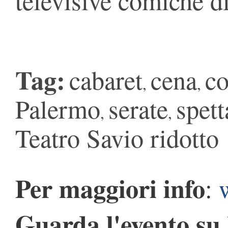
televisive comiche d
Tag:
cabaret
cena
c
,
,
Palermo
serate
spett
,
,
Teatro Savio ridotto
Per maggiori info
:
Guarda l'evento su