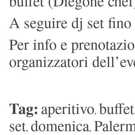
buffet (Diegone chef
A seguire dj set fino 
Per info e prenotazion
organizzatori dell’ev
Tag:
aperitivo
buffet
,
set
domenica
Paler
,
,