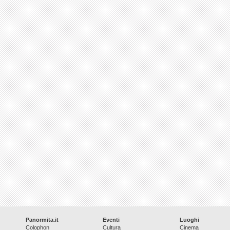
Panormita.it
Eventi
Luoghi
Colophon
Cultura
Cinema