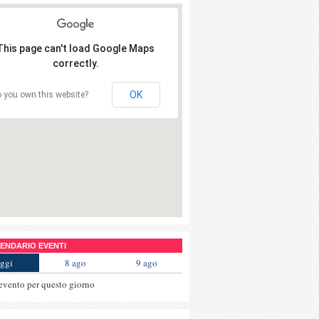
This page can't load Google Maps
correctly.
OK
 you own this website?
NDARIO EVENTI
ggi
8 ago
9 ago
evento per questo giorno