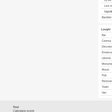
Dj set
Live 
Nightli
Bambini 
Luoghi
Bar
Cinema
Discote
Enoteca
Librerie
Monume
Musei
Pub
Ristoran
Teatri
Vari
Tool
Calendario eventi