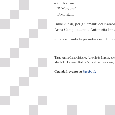
– C. Trapani
– F. Marceno’
– F.Montalto
Dalle 21:30, per gli amanti del Karaok
Anna Campolattano e Antonietta Innu
Si raccomanda la prenotazione dei tavol
Tag:
,
,
Anna Campolattano
Antonietta Innusa
ape
,
,
,
,
Montalto
karaoke
Kuletto's
La domenica show
Guarda l'evento su
Facebook