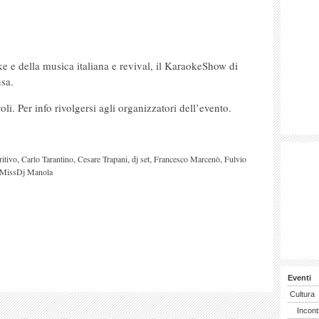
e e della musica italiana e revival, il KaraokeShow di
sa.
i. Per info rivolgersi agli organizzatori dell’evento.
,
,
,
,
,
ritivo
Carlo Tarantino
Cesare Trapani
dj set
Francesco Marcenò
Fulvio
MissDj Manola
Eventi
Cultura
Incont