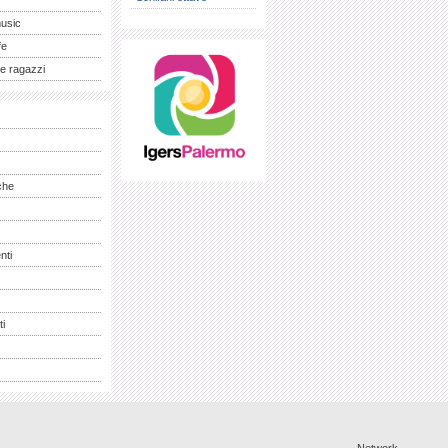
music
fe
e ragazzi
che
nti
ti