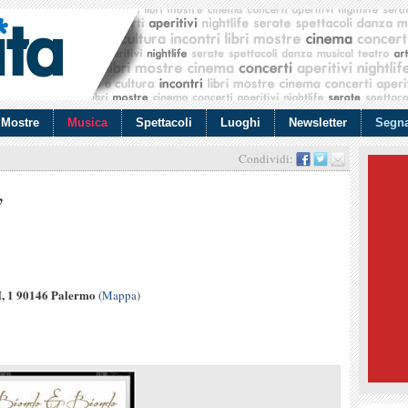
Mostre
Musica
Spettacoli
Luoghi
Newsletter
Segna
Condividi:
w
I, 1 90146 Palermo
(
Mappa
)