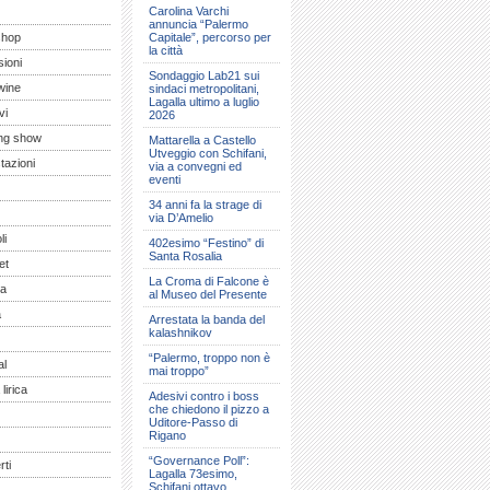
Carolina Varchi
annuncia “Palermo
shop
Capitale”, percorso per
la città
ioni
Sondaggio Lab21 sui
wine
sindaci metropolitani,
Lagalla ultimo a luglio
vi
2026
ng show
Mattarella a Castello
Utveggio con Schifani,
tazioni
via a convegni ed
eventi
34 anni fa la strage di
via D’Amelio
li
402esimo “Festino” di
Santa Rosalia
et
La Croma di Falcone è
a
al Museo del Presente
a
Arrestata la banda del
kalashnikov
“Palermo, troppo non è
al
mai troppo”
lirica
Adesivi contro i boss
che chiedono il pizzo a
Uditore-Passo di
Rigano
“Governance Poll”:
ti
Lagalla 73esimo,
Schifani ottavo