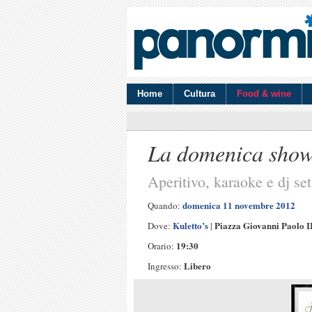
Home
Cultura
Food & wine
La domenica sho
Aperitivo, karaoke e dj set
domenica 11 novembre 2012
Quando:
Kuletto’s
Piazza Giovanni Paolo I
Dove:
|
19:30
Orario:
Libero
Ingresso: