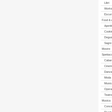
Libri
Work
Escurs
Food & 
Aperiti
Cooki
Degus
Sagre
Mostre
Spettaco
Cabar
Cinem
Danz
Moda
Music
Opera 
Teatro
Musica
Concer