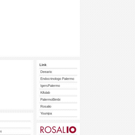
Link
Deeario
Endocrinologo Palermo
IgersPalermo
Kifulab
PalermoBimbi
Rosalio
Younipa
ri