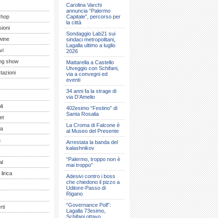
Carolina Varchi
annuncia “Palermo
shop
Capitale”, percorso per
la città
ioni
Sondaggio Lab21 sui
wine
sindaci metropolitani,
Lagalla ultimo a luglio
vi
2026
ng show
Mattarella a Castello
Utveggio con Schifani,
tazioni
via a convegni ed
eventi
34 anni fa la strage di
via D’Amelio
li
402esimo “Festino” di
Santa Rosalia
et
La Croma di Falcone è
a
al Museo del Presente
a
Arrestata la banda del
kalashnikov
“Palermo, troppo non è
al
mai troppo”
lirica
Adesivi contro i boss
che chiedono il pizzo a
Uditore-Passo di
Rigano
“Governance Poll”:
ti
Lagalla 73esimo,
Schifani ottavo