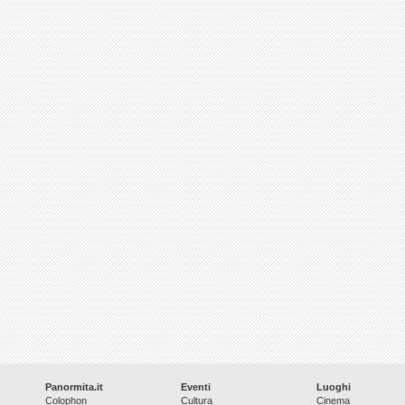
Panormita.it
Eventi
Luoghi
Colophon
Cultura
Cinema