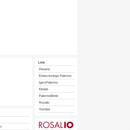
Link
Deeario
Endocrinologo Palermo
IgersPalermo
Kifulab
PalermoBimbi
Rosalio
Younipa
ri