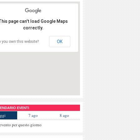
This page can't load Google Maps
correctly.
OK
 you own this website?
NDARIO EVENTI
ggi
7 ago
8 ago
evento per questo giorno