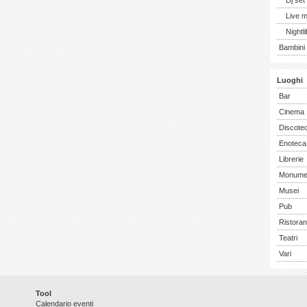
Dj set
Live 
Nightli
Bambini 
Luoghi
Bar
Cinema
Discote
Enoteca
Librerie
Monume
Musei
Pub
Ristoran
Teatri
Vari
Tool
Calendario eventi