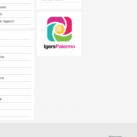
music
fe
e ragazzi
che
nti
ti