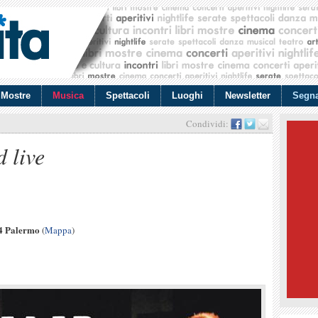
Mostre
Musica
Spettacoli
Luoghi
Newsletter
Segna
Condividi:
d live
34 Palermo
(
Mappa
)