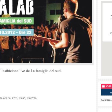
Do
l’esibizione live de La famiglia del sud.
CALE
o
,
,
usica dal vivo
Palab
Palermo
Nessun 