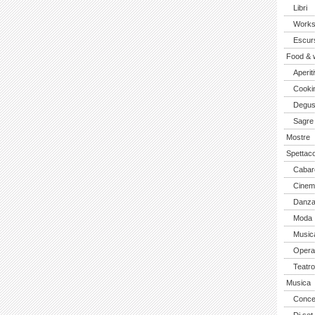
Libri
Work
Escurs
Food & 
Aperiti
Cooki
Degus
Sagre
Mostre
Spettaco
Cabar
Cinem
Danz
Moda
Music
Opera 
Teatro
Musica
Concer