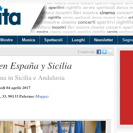
Mostre
Musica
Spettacoli
Luoghi
Newsletter
Segna
Condividi:
n España y Sicilia
qua in Sicilia e Andalusia
edì 04 aprile 2017
, 33, 90133 Palermo
(
Mappa
)