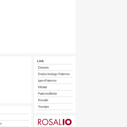
Link
Deeario
Endocrinologo Palermo
IgersPalermo
Kifulab
PalermoBimbi
Rosalio
Younipa
ri