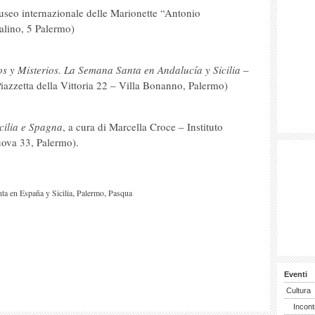
seo internazionale delle Marionette “Antonio
alino, 5 Palermo)
s y Misterios. La Semana Santa en Andalucía y Sicilia
–
Piazzetta della Vittoria 22 – Villa Bonanno, Palermo)
cilia e Spagna
, a cura di Marcella Croce – Instituto
uova 33, Palermo).
,
,
a en España y Sicilia
Palermo
Pasqua
Eventi
Cultura
Incont