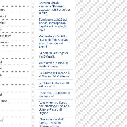
Carolina Varchi
annuncia “Palermo
shop
Capitale”, percorso per
la città
ioni
Sondaggio Lab21 sui
wine
sindaci metropolitani,
Lagalla ultimo a luglio
vi
2026
ng show
Mattarella a Castello
Utveggio con Schifani,
tazioni
via a convegni ed
eventi
34 anni fa la strage di
via D’Amelio
li
402esimo “Festino” di
Santa Rosalia
et
La Croma di Falcone è
a
al Museo del Presente
a
Arrestata la banda del
kalashnikov
“Palermo, troppo non è
al
mai troppo”
lirica
Adesivi contro i boss
che chiedono il pizzo a
Uditore-Passo di
Rigano
“Governance Poll”:
ti
Lagalla 73esimo,
Schifani ottavo