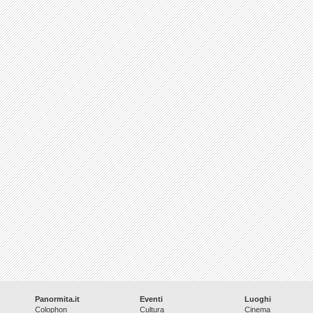
Panormita.it
Eventi
Luoghi
Colophon
Cultura
Cinema