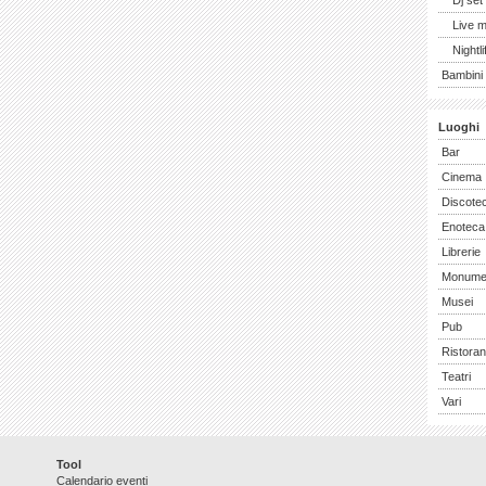
Dj set
Live 
Nightli
Bambini 
Luoghi
Bar
Cinema
Discote
Enoteca
Librerie
Monume
Musei
Pub
Ristoran
Teatri
Vari
Tool
Calendario eventi