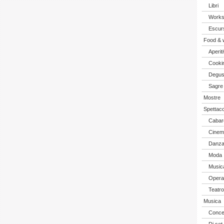
Libri
Work
Escurs
Food & 
Aperiti
Cooki
Degus
Sagre
Mostre
Spettaco
Cabar
Cinem
Danz
Moda
Music
Opera 
Teatro
Musica
Concer