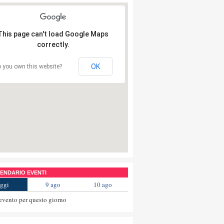
This page can't load Google Maps
correctly.
OK
 you own this website?
NDARIO EVENTI
ggi
9 ago
10 ago
evento per questo giorno