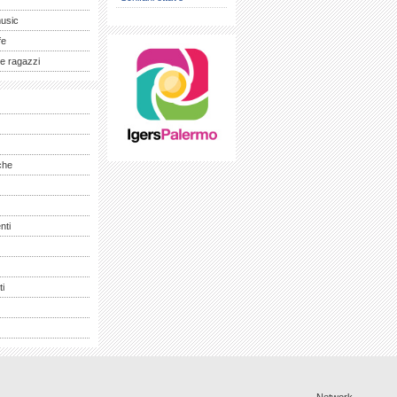
music
fe
e ragazzi
che
nti
ti