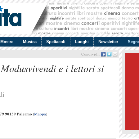
Mostre
Musica
Spettacoli
Luoghi
Newsletter
Segna
Condividi:
odusvivendi e i lettori si
di
, 79 90139 Palermo
(
Mappa
)