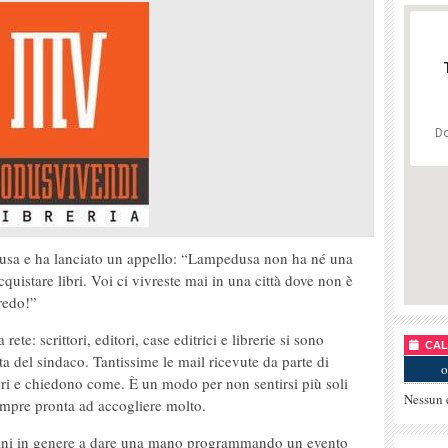
Do
dusa e ha lanciato un appello: “Lampedusa non ha né una
quistare libri. Voi ci vivreste mai in una città dove non è
redo!”
ete: scrittori, editori, case editrici e librerie si sono
CALE
sta del sindaco. Tantissime le mail ricevute da parte di
o
bri e chiedono come. È un modo per non sentirsi più soli
Nessun 
empre pronta ad accogliere molto.
tadini in genere a dare una mano programmando un evento