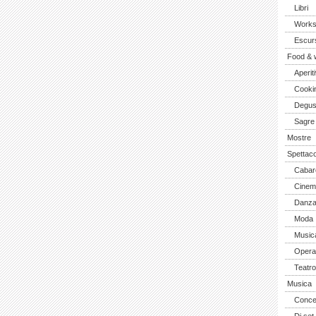
Libri
Work
Escurs
Food & 
Aperiti
Cooki
Degus
Sagre
Mostre
Spettaco
Cabar
Cinem
Danz
Moda
Music
Opera 
Teatro
Musica
Concer