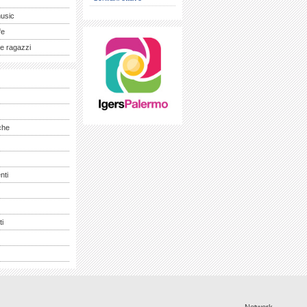
music
fe
e ragazzi
che
nti
ti