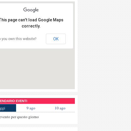
This page can't load Google Maps
correctly.
OK
 you own this website?
NDARIO EVENTI
ggi
9 ago
10 ago
evento per questo giorno