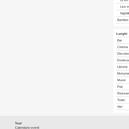
Dj set
Live 
Nightli
Bambini 
Luoghi
Bar
Cinema
Discote
Enoteca
Librerie
Monume
Musei
Pub
Ristoran
Teatri
Vari
Tool
Calendario eventi