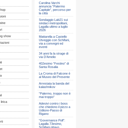
Carolina Varchi
annuncia “Palermo
shop
Capitale”, percorso per
la città
ioni
Sondaggio Lab21 sui
wine
sindaci metropolitani,
Lagalla ultimo a luglio
vi
2026
ng show
Mattarella a Castello
Utveggio con Schifani,
tazioni
via a convegni ed
eventi
34 anni fa la strage di
via D’Amelio
li
402esimo “Festino” di
Santa Rosalia
et
La Croma di Falcone è
a
al Museo del Presente
a
Arrestata la banda del
kalashnikov
“Palermo, troppo non è
al
mai troppo”
lirica
Adesivi contro i boss
che chiedono il pizzo a
Uditore-Passo di
Rigano
“Governance Poll”:
ti
Lagalla 73esimo,
Schifani ottavo