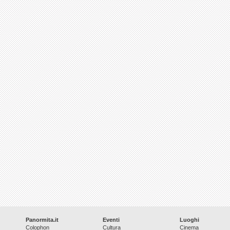
Panormita.it
Eventi
Luoghi
Colophon
Cultura
Cinema