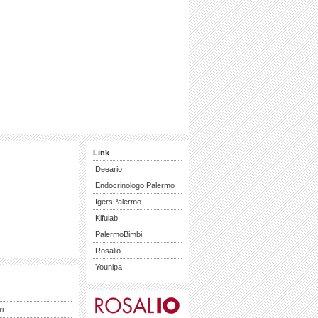
Link
Deeario
Endocrinologo Palermo
IgersPalermo
Kifulab
PalermoBimbi
Rosalio
Younipa
ri