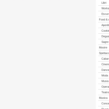
Libri
Work
Escurs
Food & 
Aperiti
Cooki
Degus
Sagre
Mostre
Spettaco
Cabar
Cinem
Danz
Moda
Music
Opera 
Teatro
Musica
Concer