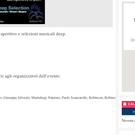
aperitivo e selezioni musicali deep.
Do
rsi agli organizzatori dell’evento.
,
,
,
,
,
,
o
Giuseppe Silvestri
Martedeep
Palermo
Paolo Scancarello
Robinson
Robinson
CALE
o
Nessun 