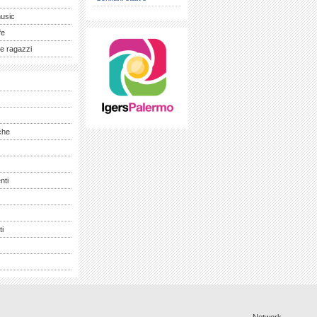
music
fe
e ragazzi
che
nti
ti