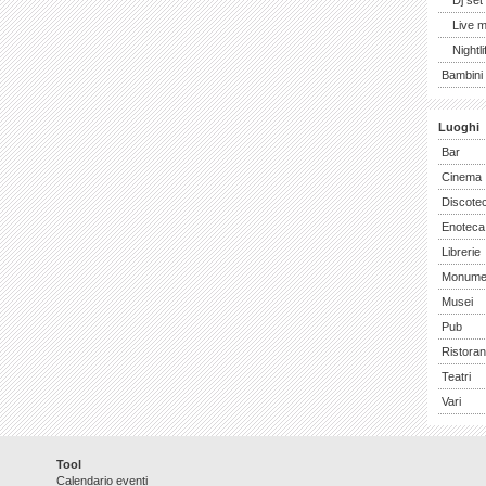
Dj set
Live 
Nightli
Bambini 
Luoghi
Bar
Cinema
Discote
Enoteca
Librerie
Monume
Musei
Pub
Ristoran
Teatri
Vari
Tool
Calendario eventi