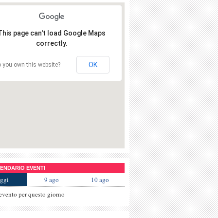
This page can't load Google Maps
correctly.
OK
 you own this website?
NDARIO EVENTI
ggi
9 ago
10 ago
evento per questo giorno