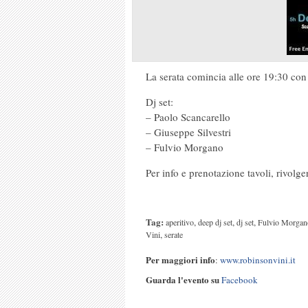
La serata comincia alle ore 19:30 con 
Dj set:
– Paolo Scancarello
– Giuseppe Silvestri
– Fulvio Morgano
Per info e prenotazione tavoli, rivolge
Tag:
,
,
,
aperitivo
deep dj set
dj set
Fulvio Morgan
,
Vini
serate
Per maggiori info
:
www.robinsonvini.it
Guarda l'evento su
Facebook