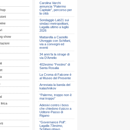
Carolina Varchi
annuncia “Palermo
shop
Capitale”, percorso per
la città
ioni
Sondaggio Lab21 sui
wine
sindaci metropolitani,
Lagalla ultimo a luglio
vi
2026
ng show
Mattarella a Castello
Utveggio con Schifani,
tazioni
via a convegni ed
eventi
34 anni fa la strage di
via D’Amelio
li
402esimo “Festino” di
Santa Rosalia
et
La Croma di Falcone è
a
al Museo del Presente
a
Arrestata la banda del
kalashnikov
“Palermo, troppo non è
al
mai troppo”
lirica
Adesivi contro i boss
che chiedono il pizzo a
Uditore-Passo di
Rigano
“Governance Poll”:
ti
Lagalla 73esimo,
Schifani ottavo