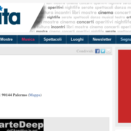
Mostre
Musica
Spettacoli
Luoghi
Newsletter
Segna
Condividi:
11 90144 Palermo
(
Mappa
)