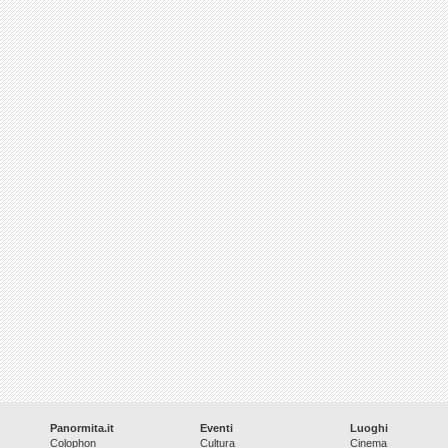
Panormita.it
Eventi
Luoghi
Colophon
Cultura
Cinema