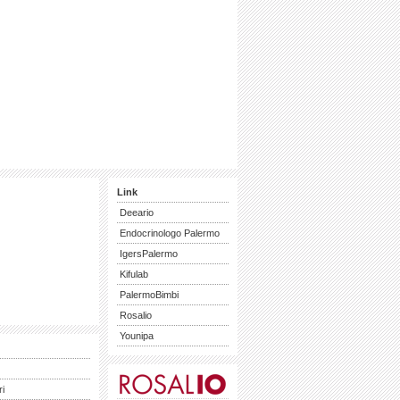
Link
Deeario
Endocrinologo Palermo
IgersPalermo
Kifulab
PalermoBimbi
Rosalio
Younipa
ri