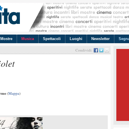
Mostre
Musica
Spettacoli
Luoghi
Newsletter
Segna
Condividi:
olet
ermo
(
Mappa
)