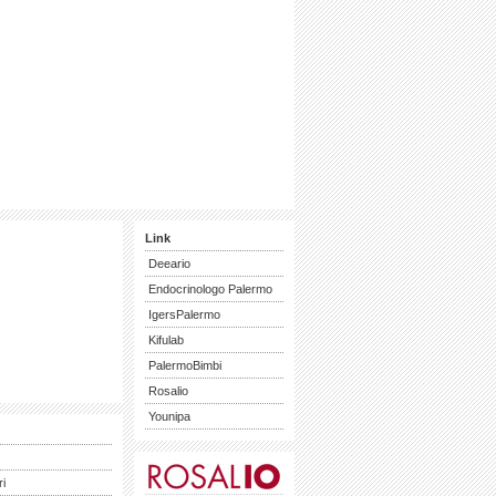
Link
Deeario
Endocrinologo Palermo
IgersPalermo
Kifulab
PalermoBimbi
Rosalio
Younipa
ri