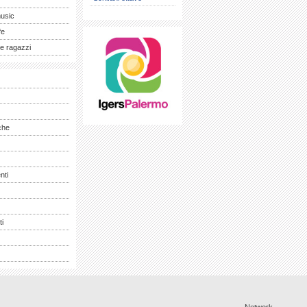
music
fe
e ragazzi
che
nti
ti