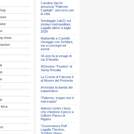
Carolina Varchi
annuncia “Palermo
shop
Capitale”, percorso per
la città
ioni
Sondaggio Lab21 sui
wine
sindaci metropolitani,
Lagalla ultimo a luglio
vi
2026
ng show
Mattarella a Castello
Utveggio con Schifani,
tazioni
via a convegni ed
eventi
34 anni fa la strage di
via D’Amelio
li
402esimo “Festino” di
Santa Rosalia
et
La Croma di Falcone è
a
al Museo del Presente
a
Arrestata la banda del
kalashnikov
“Palermo, troppo non è
al
mai troppo”
lirica
Adesivi contro i boss
che chiedono il pizzo a
Uditore-Passo di
Rigano
“Governance Poll”:
ti
Lagalla 73esimo,
Schifani ottavo