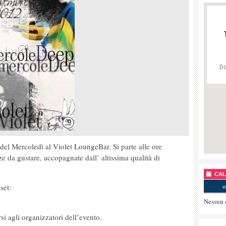
Do
el Mercoledì al Violet LoungeBar. Si parte alle ore
ze da gustare, accopagnate dall’ altissima qualità di
CALE
o
set:
Nessun 
rsi agli organizzatori dell’evento.