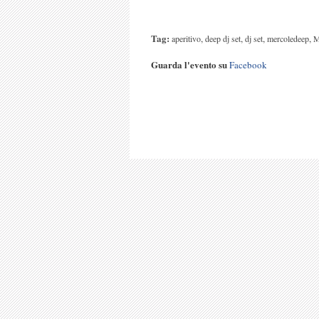
Tag:
,
,
,
,
aperitivo
deep dj set
dj set
mercoledeep
M
Guarda l'evento su
Facebook