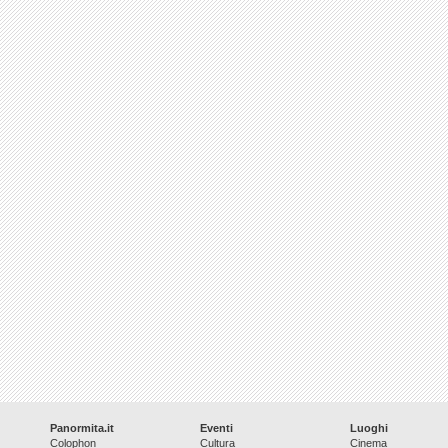
Panormita.it
Eventi
Luoghi
Colophon
Cultura
Cinema