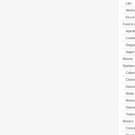
Libri
Work
Escurs
Food & 
Aperiti
Cooki
Degus
Sagre
Mostre
Spettaco
Cabar
Cinem
Danz
Moda
Music
Opera 
Teatro
Musica
Concer