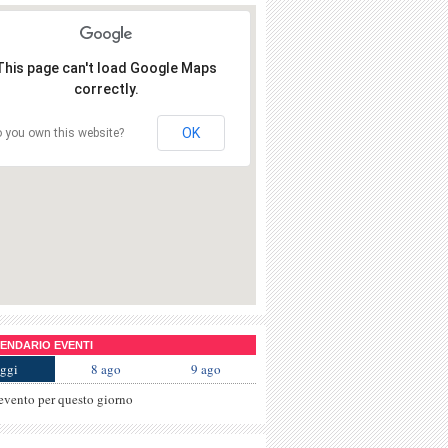
This page can't load Google Maps
correctly.
OK
 you own this website?
NDARIO EVENTI
ggi
8 ago
9 ago
evento per questo giorno