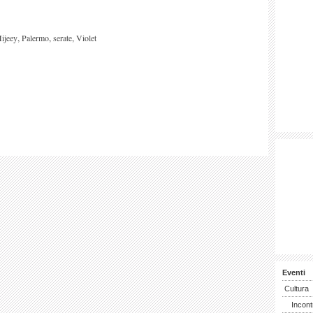
,
,
,
ijeey
Palermo
serate
Violet
Eventi
Cultura
Incont