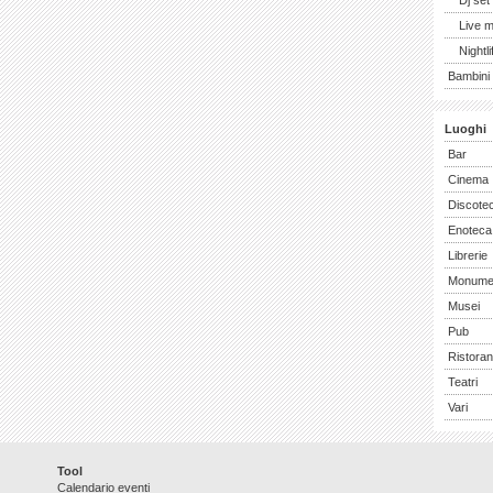
Dj set
Live 
Nightli
Bambini 
Luoghi
Bar
Cinema
Discote
Enoteca
Librerie
Monume
Musei
Pub
Ristoran
Teatri
Vari
Tool
Calendario eventi