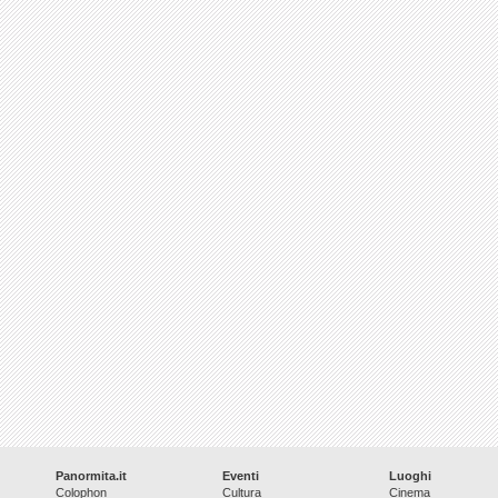
Panormita.it
Eventi
Luoghi
Colophon
Cultura
Cinema