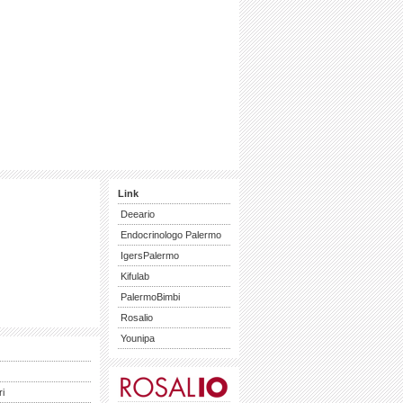
Link
Deeario
Endocrinologo Palermo
IgersPalermo
Kifulab
PalermoBimbi
Rosalio
Younipa
ri