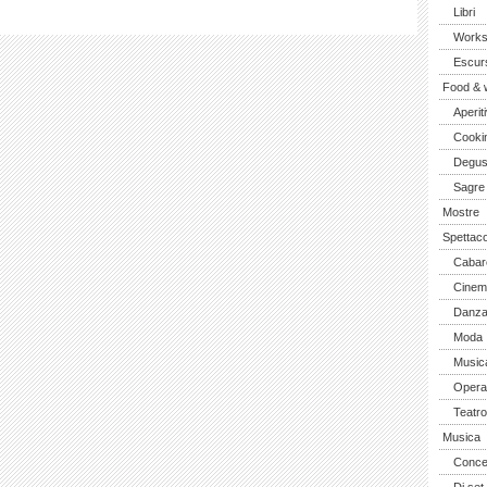
Libri
Work
Escurs
Food & 
Aperiti
Cooki
Degus
Sagre
Mostre
Spettaco
Cabar
Cinem
Danz
Moda
Music
Opera 
Teatro
Musica
Concer