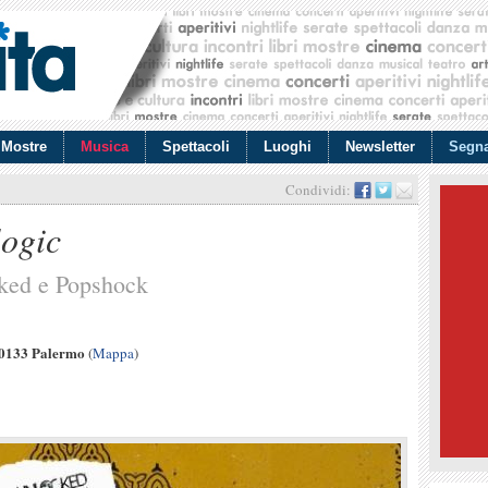
Mostre
Musica
Spettacoli
Luoghi
Newsletter
Segna
Condividi:
logic
cked e Popshock
90133 Palermo
(
Mappa
)