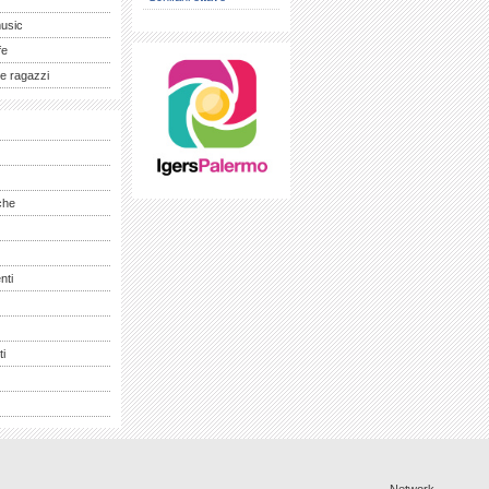
music
fe
e ragazzi
che
nti
ti