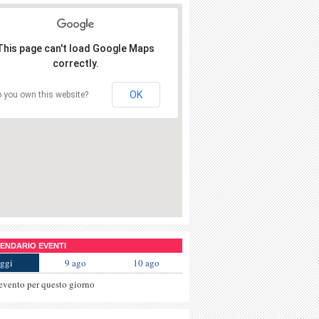
This page can't load Google Maps
correctly.
OK
 you own this website?
NDARIO EVENTI
ggi
9 ago
10 ago
evento per questo giorno