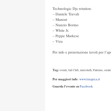
Technologic Djs rotation:
– Daniele Travali
– Manent
– Nunzio Borino
– White Jr.
– Peppe Markese
– Viza
Per info e prenotazione tavoli per l’ape
Tag:
,
,
,
,
eventi
Jail Club
mercoledì
Palermo
serate
Per maggiori info
:
www.tinapica.it
Guarda l'evento su
Facebook