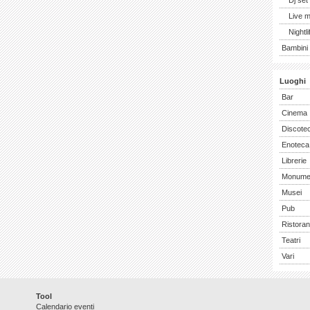
Dj set
Live 
Nightli
Bambini 
Luoghi
Bar
Cinema
Discote
Enoteca
Librerie
Monume
Musei
Pub
Ristoran
Teatri
Vari
Tool
Calendario eventi