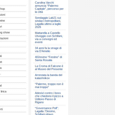
Carolina Varchi
annuncia “Palermo
shop
Capitale”, percorso per
la città
ioni
Sondaggio Lab21 sui
wine
sindaci metropolitani,
Lagalla ultimo a luglio
vi
2026
ng show
Mattarella a Castello
Utveggio con Schifani,
tazioni
via a convegni ed
eventi
34 anni fa la strage di
via D’Amelio
li
402esimo “Festino” di
Santa Rosalia
et
La Croma di Falcone è
a
al Museo del Presente
a
Arrestata la banda del
kalashnikov
“Palermo, troppo non è
al
mai troppo”
lirica
Adesivi contro i boss
che chiedono il pizzo a
Uditore-Passo di
Rigano
“Governance Poll”:
ti
Lagalla 73esimo,
Schifani ottavo