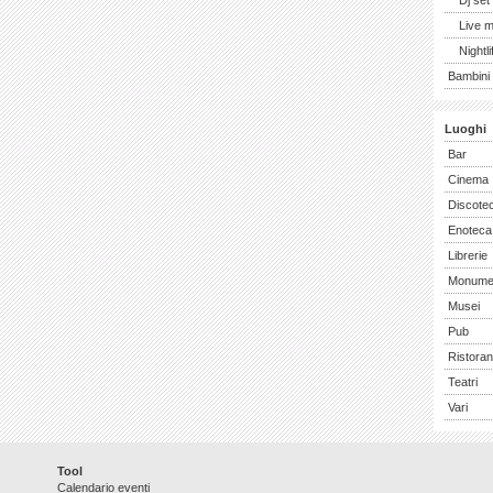
Dj set
Live 
Nightli
Bambini 
Luoghi
Bar
Cinema
Discote
Enoteca
Librerie
Monume
Musei
Pub
Ristoran
Teatri
Vari
Tool
Calendario eventi