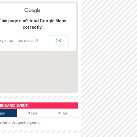
This page can't load Google Maps
correctly.
OK
 you own this website?
NDARIO EVENTI
ggi
9 ago
10 ago
evento per questo giorno