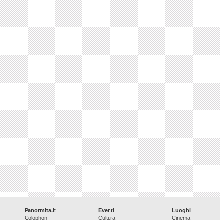
Panormita.it
Eventi
Luoghi
Colophon
Cultura
Cinema