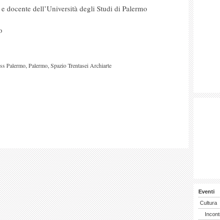
 e docente dell’Università degli Studi di Palermo
o
,
,
ss Palermo
Palermo
Spazio Trentasei Archiarte
Eventi
Cultura
Incont