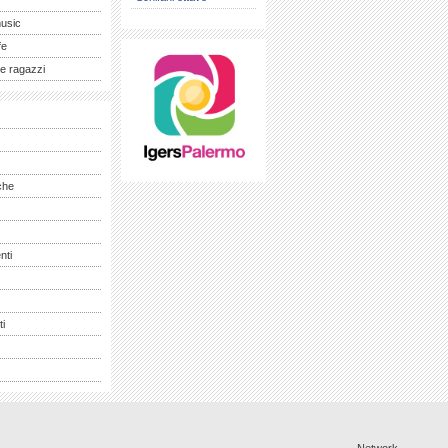
music
fe
e ragazzi
che
nti
ti