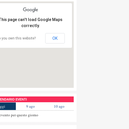
This page can't load Google Maps
correctly.
OK
 you own this website?
NDARIO EVENTI
ggi
9 ago
10 ago
evento per questo giorno