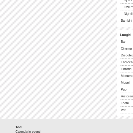
Dj set
Live 
Nightli
Bambini 
Luoghi
Bar
Cinema
Discote
Enoteca
Librerie
Monume
Musei
Pub
Ristoran
Teatri
Vari
Tool
Calendario eventi