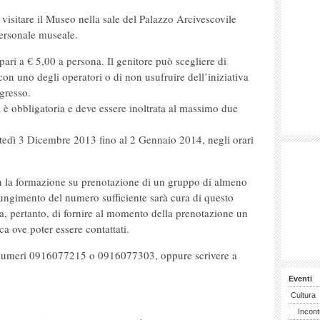
 visitare il Museo nella sale del Palazzo Arcivescovile
rsonale museale.
 pari a € 5,00 a persona. Il genitore può scegliere di
con uno degli operatori o di non usufruire dell’iniziativa
ngresso.
ca è obbligatoria e deve essere inoltrata al massimo due
tedì 3 Dicembre 2013 fino al 2 Gennaio 2014, negli orari
con la formazione su prenotazione di un gruppo di almeno
ungimento del numero sufficiente sarà cura di questo
ga, pertanto, di fornire al momento della prenotazione un
ca ove poter essere contattati.
ai numeri 0916077215 o 0916077303, oppure scrivere a
Eventi
Cultura
Incont