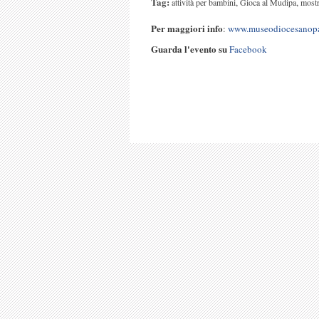
Tag:
,
,
attività per bambini
Gioca al Mudipa
most
Per maggiori info
:
www.museodiocesanopa
Guarda l'evento su
Facebook