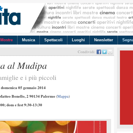
Mostre
Musica
Spettacoli
Luoghi
Newsletter
Segna
Condividi:
ca al Mudipa
famiglie e i più piccoli
domenica 05 gennaio 2014
a
Matteo Bonello, 2 90134 Palermo
(
Mappa
)
00; dom e fest 9:30-13:30