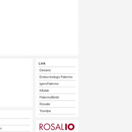
Link
Deeario
Endocrinologo Palermo
IgersPalermo
Kifulab
PalermoBimbi
Rosalio
Younipa
ri