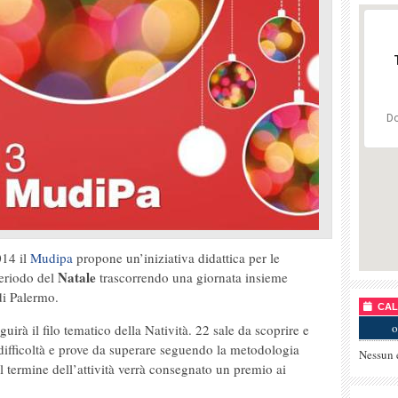
Do
014 il
Mudipa
propone un’iniziativa didattica per le
Natale
 periodo del
trascorrendo una giornata insieme
di Palermo.
CALE
o
uirà il filo tematico della Natività. 22 sale da scoprire e
e difficoltà e prove da superare seguendo la metodologia
Nessun 
 termine dell’attività verrà consegnato un premio ai