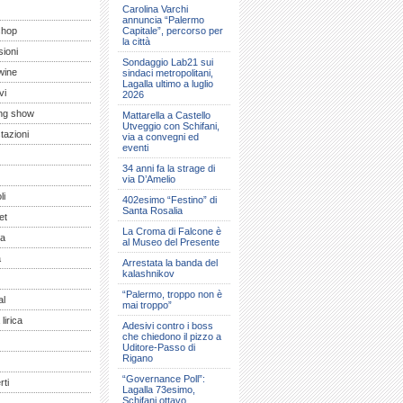
Carolina Varchi
annuncia “Palermo
shop
Capitale”, percorso per
la città
ioni
Sondaggio Lab21 sui
wine
sindaci metropolitani,
Lagalla ultimo a luglio
vi
2026
ng show
Mattarella a Castello
Utveggio con Schifani,
tazioni
via a convegni ed
eventi
34 anni fa la strage di
via D’Amelio
li
402esimo “Festino” di
Santa Rosalia
et
La Croma di Falcone è
a
al Museo del Presente
a
Arrestata la banda del
kalashnikov
“Palermo, troppo non è
al
mai troppo”
lirica
Adesivi contro i boss
che chiedono il pizzo a
Uditore-Passo di
Rigano
“Governance Poll”:
ti
Lagalla 73esimo,
Schifani ottavo