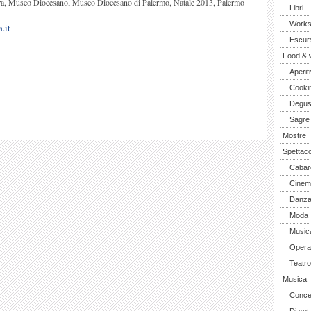
,
,
,
,
ra
Museo Diocesano
Museo Diocesano di Palermo
Natale 2013
Palermo
Libri
Work
.it
Escurs
Food & 
Aperiti
Cooki
Degus
Sagre
Mostre
Spettaco
Cabar
Cinem
Danz
Moda
Music
Opera 
Teatro
Musica
Concer