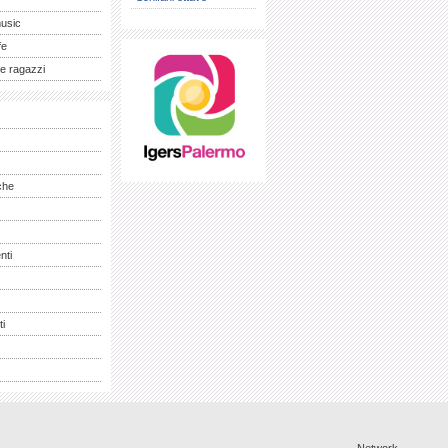
music
fe
e ragazzi
che
nti
ti