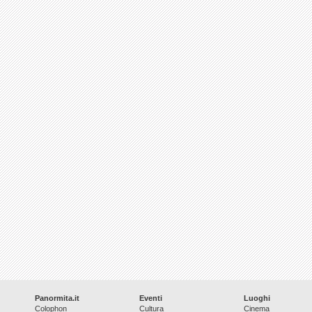
Panormita.it
Eventi
Luoghi
Colophon
Cultura
Cinema