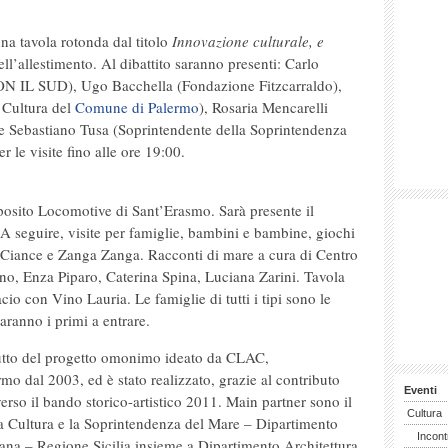
na tavola rotonda dal titolo
Innovazione culturale, e
ell’allestimento. Al dibattito saranno presenti: Carlo
N IL SUD), Ugo Bacchella (Fondazione Fitzcarraldo),
 Cultura del
Comune di Palermo
), Rosaria Mencarelli
 e Sebastiano Tusa (Soprintendente della Soprintendenza
r le visite fino alle ore 19:00.
posito Locomotive di Sant’Erasmo. Sarà presente il
 seguire, visite per famiglie, bambini e bambine, giochi
e Ciance e Zanga Zanga. Racconti di mare a cura di Centro
no, Enza Piparo, Caterina Spina, Luciana Zarini. Tavola
io con Vino Lauria. Le famiglie di tutti i tipi sono le
aranno i primi a entrare.
tto del progetto omonimo ideato da CLAC,
rmo dal 2003, ed è stato realizzato, grazie al contributo
Eventi
averso il bando storico-artistico 2011. Main partner sono il
Cultura
 Cultura e la Soprintendenza del Mare – Dipartimento
Incont
iliana – Regione Sicilia insieme a Dipartimento Architettura