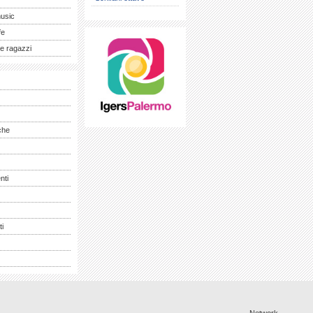
music
fe
e ragazzi
che
nti
ti