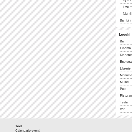
Dj set
Live 
Nightli
Bambini 
Luoghi
Bar
Cinema
Discote
Enoteca
Librerie
Monume
Musei
Pub
Ristoran
Teatri
Vari
Tool
Calendario eventi