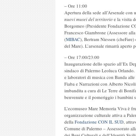
– Ore 11:00
Apertura della sede all’Arsenale con u
nuovi musei del territorio
e la visita d
Borgomeo (Presidente Fondazione CO
Francesco Giambrone (Assessore alla
(
MIBAC
), Bertram Niessen (cheFare)
del Mare). L’arsenale rimarrà aperto pe
– Ore 17:00/23:00
Inaugurazione dello spazio all’Ex De
sindaco di Palermo Leoluca Orlando. A
e laboratori di musica con Banda all
Fiaba e Narrazioni con Alberto Nicoli
imbandita a cura di Le Terre di Bonifac
benvenute e il pomeriggio i bambini s
L’ecomuseo Mare Memoria Viva è fru
organizzazione culturale attiva a Pale
della
Fondazione CON IL SUD
, attr
Comune di Palermo – Assessorato alla
dei Beni Culturali e dell’Identità Sic