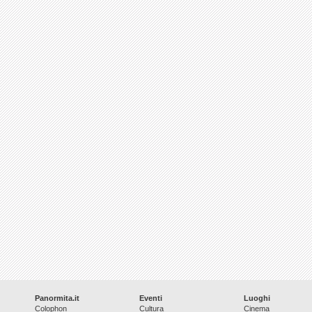
Panormita.it
Eventi
Luoghi
Colophon
Cultura
Cinema