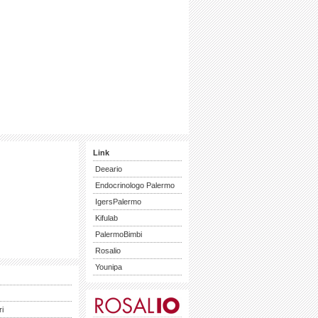
Link
Deeario
Endocrinologo Palermo
IgersPalermo
Kifulab
PalermoBimbi
Rosalio
Younipa
ri