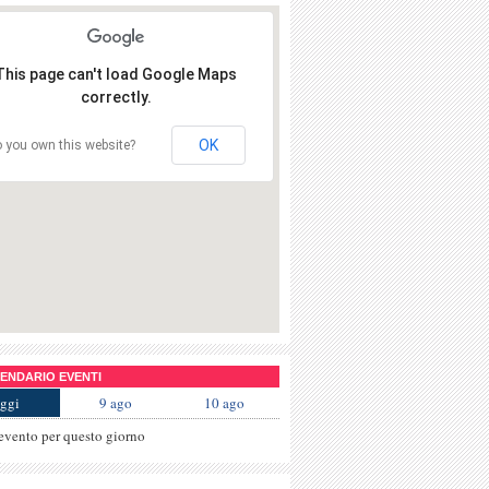
This page can't load Google Maps
correctly.
OK
 you own this website?
NDARIO EVENTI
ggi
9 ago
10 ago
evento per questo giorno