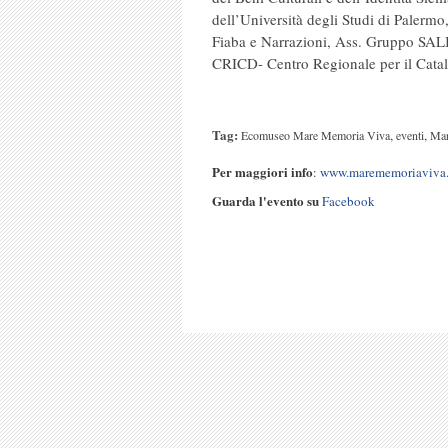
dell’Università degli Studi di Palerm
Fiaba e Narrazioni, Ass. Gruppo SALI,
CRICD- Centro Regionale per il Cata
Tag:
,
,
Ecomuseo Mare Memoria Viva
eventi
Ma
Per maggiori info
:
www.marememoriaviva.
Guarda l'evento su
Facebook