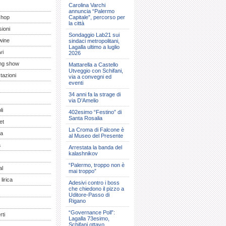
Carolina Varchi
annuncia “Palermo
shop
Capitale”, percorso per
la città
ioni
Sondaggio Lab21 sui
wine
sindaci metropolitani,
Lagalla ultimo a luglio
vi
2026
ng show
Mattarella a Castello
Utveggio con Schifani,
tazioni
via a convegni ed
eventi
34 anni fa la strage di
via D’Amelio
li
402esimo “Festino” di
Santa Rosalia
et
La Croma di Falcone è
a
al Museo del Presente
a
Arrestata la banda del
kalashnikov
“Palermo, troppo non è
al
mai troppo”
lirica
Adesivi contro i boss
che chiedono il pizzo a
Uditore-Passo di
Rigano
“Governance Poll”:
ti
Lagalla 73esimo,
Schifani ottavo