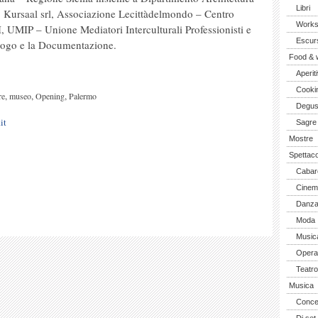
Libri
o, Kursaal srl, Associazione Lecittàdelmondo – Centro
Work
 UMIP – Unione Mediatori Interculturali Professionisti e
Escurs
logo e la Documentazione.
Food & 
Aperiti
Cooki
,
,
,
re
museo
Opening
Palermo
Degus
it
Sagre
Mostre
Spettaco
Cabar
Cinem
Danz
Moda
Music
Opera 
Teatro
Musica
Concer