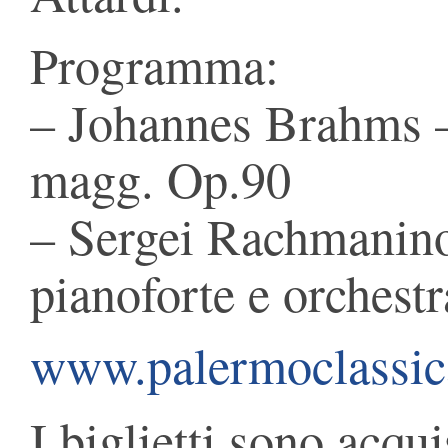
Programma:
– Johannes Brahms –
magg. Op.90
– Sergei Rachmanino
pianoforte e orchestr
www.palermoclassica
I biglietti sono acqui