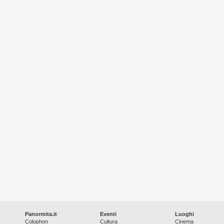
Panormita.it
Eventi
Luoghi
Colophon
Cultura
Cinema