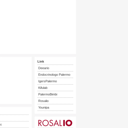
Link
Deeario
Endocrinologo Palermo
IgersPalermo
Kifulab
PalermoBimbi
Rosalio
Younipa
ri