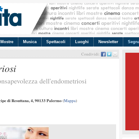
Mostre
Musica
Spettacoli
Luoghi
Newsletter
Segna
Condividi:
iosi
onsapevolezza dell'endometriosi
cipe di Resuttana, 4, 90133 Palermo
(
Mappa
)