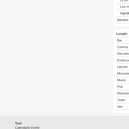
Dj set
Live 
Nightli
Bambini 
Luoghi
Bar
Cinema
Discote
Enoteca
Librerie
Monume
Musei
Pub
Ristoran
Teatri
Vari
Tool
Calendario eventi