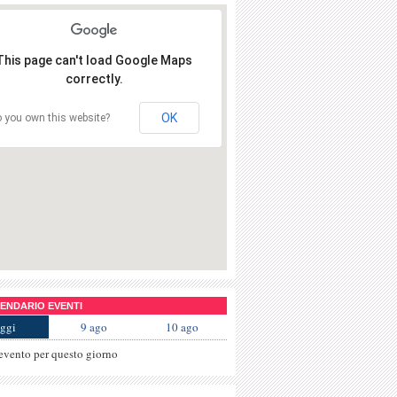
This page can't load Google Maps
correctly.
OK
 you own this website?
NDARIO EVENTI
ggi
9 ago
10 ago
evento per questo giorno