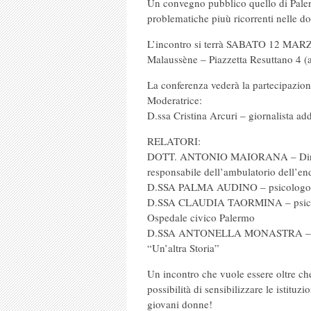
Un convegno pubblico quello di Paler
problematiche piuù ricorrenti nelle do
L’incontro si terrà SABATO 12 MARZO
Malaussène – Piazzetta Resuttano 4 (a
La conferenza vederà la partecipazione 
Moderatrice:
D.ssa Cristina Arcuri – giornalista a
RELATORI:
DOTT. ANTONIO MAIORANA – Dirigent
responsabile dell’ambulatorio dell’en
D.SSA PALMA AUDINO – psicologo clin
D.SSA CLAUDIA TAORMINA – psicolog
Ospedale civico Palermo
D.SSA ANTONELLA MONASTRA – gine
“Un’altra Storia”
Un incontro che vuole essere oltre c
possibilità di sensibilizzare le istituz
giovani donne!