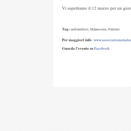
Vi aspettiamo il 12 marzo per un gi
Tag:
,
,
endometriosi
Malaussene
Palermo
Per maggiori info
:
www.associazionemalau
Guarda l'evento su
Facebook