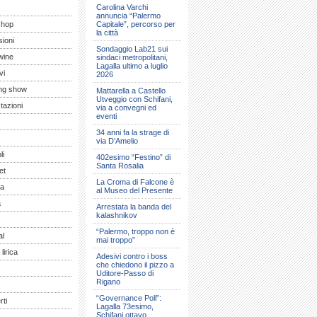
Carolina Varchi
annuncia “Palermo
shop
Capitale”, percorso per
la città
ioni
Sondaggio Lab21 sui
wine
sindaci metropolitani,
Lagalla ultimo a luglio
vi
2026
ng show
Mattarella a Castello
Utveggio con Schifani,
tazioni
via a convegni ed
eventi
34 anni fa la strage di
via D’Amelio
li
402esimo “Festino” di
Santa Rosalia
et
La Croma di Falcone è
a
al Museo del Presente
a
Arrestata la banda del
kalashnikov
“Palermo, troppo non è
al
mai troppo”
lirica
Adesivi contro i boss
che chiedono il pizzo a
Uditore-Passo di
Rigano
“Governance Poll”:
ti
Lagalla 73esimo,
Schifani ottavo