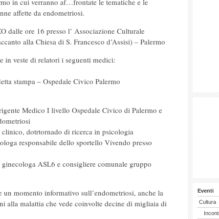
mo in cui verranno af…frontate le tematiche e le
nne affette da endometriosi.
 dalle ore 16 presso l’ Associazione Culturale
ccanto alla Chiesa di S. Francesco d’Assisi) – Palermo
in veste di relatori i seguenti medici:
ddetta stampa – Ospedale Civico Palermo
e Medico I livello Ospedale Civico di Palermo e
dometriosi
ico, dotrtornado di ricerca in psicologia
a responsabile dello sportello Vivendo presso
cologa ASL6 e consigliere comunale gruppo
he un momento informativo sull’endometriosi, anche la
Eventi
ioni alla malattia che vede coinvolte decine di migliaia di
Cultura
Incont