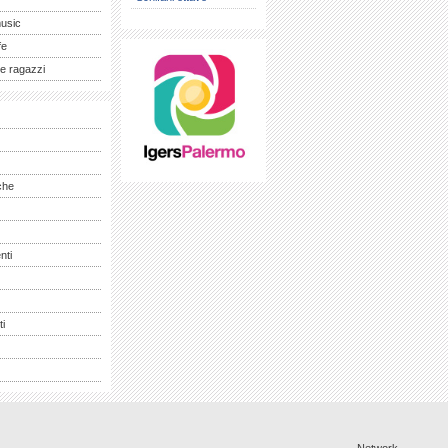
music
fe
e ragazzi
che
nti
ti