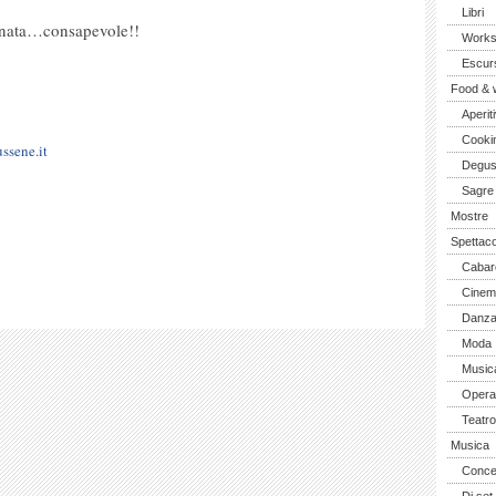
Libri
ornata…consapevole!!
Work
Escurs
Food & 
Aperiti
Cooki
ssene.it
Degus
Sagre
Mostre
Spettaco
Cabar
Cinem
Danz
Moda
Music
Opera 
Teatro
Musica
Concer