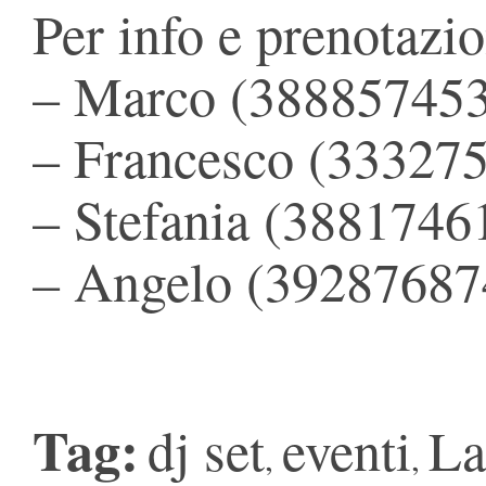
Per info e prenotazio
– Marco (38885745
– Francesco (33327
– Stefania (3881746
– Angelo (39287687
Tag:
dj set
eventi
La
,
,