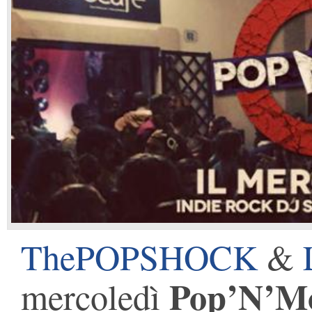
ThePOPSHOCK
&
Pop’N’M
mercoledì